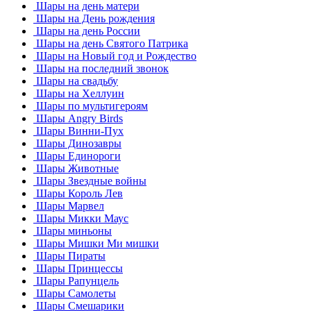
Шары на день матери
Шары на День рождения
Шары на день России
Шары на день Святого Патрика
Шары на Новый год и Рождество
Шары на последний звонок
Шары на свадьбу
Шары на Хеллуин
Шары по мультигероям
Шары Angry Birds
Шары Винни-Пух
Шары Динозавры
Шары Единороги
Шары Животные
Шары Звездные войны
Шары Король Лев
Шары Марвел
Шары Микки Маус
Шары миньоны
Шары Мишки Ми мишки
Шары Пираты
Шары Принцессы
Шары Рапунцель
Шары Самолеты
Шары Смешарики