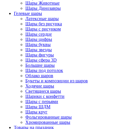
Шары Животные
Шары Динозавры
Гелевые шары
Латексные шары
Шары без рисунка
Шары с рисунком
Шары сердце
Шары цифры
Шары буквы
Шары звезды
Шары фигуры
Шары сфера 3D
Большие шары
Шары под потолок
Облако шаров
Букеты и композиции из шаров
Ходячие шары
Светящиеся шары
Шарики с конфетти
Шары с перьями
Шары ШДМ
Шары круг
Фольгированные шары
Хромированные шары
Товары на праздник