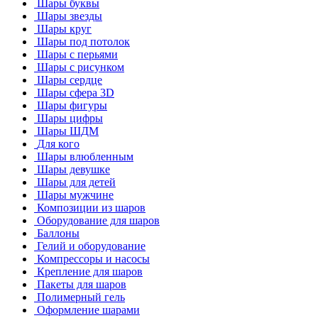
Шары буквы
Шары звезды
Шары круг
Шары под потолок
Шары с перьями
Шары с рисунком
Шары сердце
Шары сфера 3D
Шары фигуры
Шары цифры
Шары ШДМ
Для кого
Шары влюбленным
Шары девушке
Шары для детей
Шары мужчине
Композиции из шаров
Оборудование для шаров
Баллоны
Гелий и оборудование
Компрессоры и насосы
Крепление для шаров
Пакеты для шаров
Полимерный гель
Оформление шарами