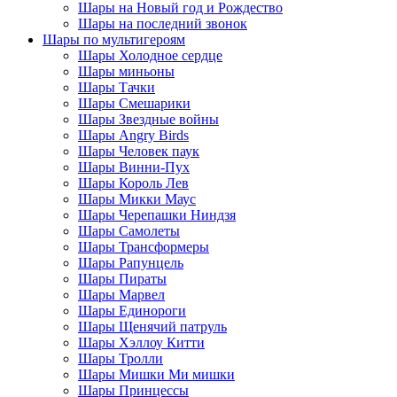
Шары на Новый год и Рождество
Шары на последний звонок
Шары по мультигероям
Шары Холодное сердце
Шары миньоны
Шары Тачки
Шары Смешарики
Шары Звездные войны
Шары Angry Birds
Шары Человек паук
Шары Винни-Пух
Шары Король Лев
Шары Микки Маус
Шары Черепашки Ниндзя
Шары Самолеты
Шары Трансформеры
Шары Рапунцель
Шары Пираты
Шары Марвел
Шары Единороги
Шары Щенячий патруль
Шары Хэллоу Китти
Шары Тролли
Шары Мишки Ми мишки
Шары Принцессы