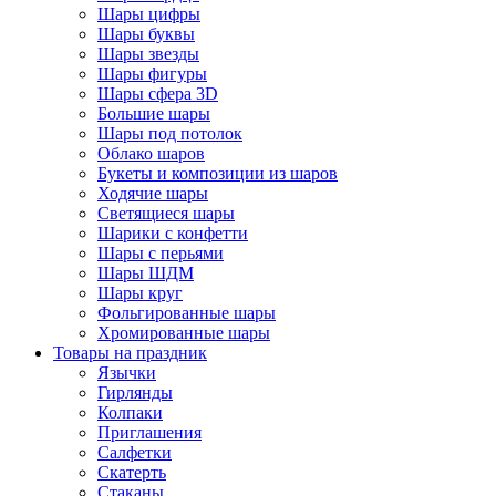
Шары цифры
Шары буквы
Шары звезды
Шары фигуры
Шары сфера 3D
Большие шары
Шары под потолок
Облако шаров
Букеты и композиции из шаров
Ходячие шары
Светящиеся шары
Шарики с конфетти
Шары с перьями
Шары ШДМ
Шары круг
Фольгированные шары
Хромированные шары
Товары на праздник
Язычки
Гирлянды
Колпаки
Приглашения
Салфетки
Скатерть
Стаканы