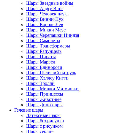
Шары Звездные войны
Шары Angry Birds
Шары Человек паук
Шары Винни-Пух
Шары Король Лев
Шары Микки Маус
Шары Черепашки Ниндзя
Шары Самолеты
Шары Трансформеры
Шары Рапунцель
Шары Пираты
Шары Марвел
Шары Единороги
Шары Щенячий патруль
Шары Хэллоу Китти
Шары Тролли
Шары Мишки Ми мишки
Шары Принцессы
Шары Животные
Шары Динозавры
Гелевые шары
Латексные шары
Шары без рисунка
Шары с рисунком
Шары сердце