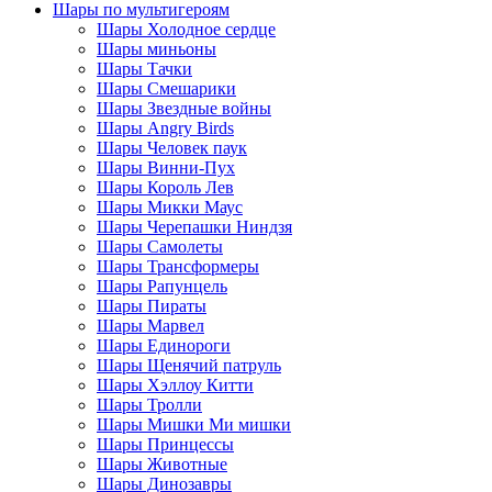
Шары по мультигероям
Шары Холодное сердце
Шары миньоны
Шары Тачки
Шары Смешарики
Шары Звездные войны
Шары Angry Birds
Шары Человек паук
Шары Винни-Пух
Шары Король Лев
Шары Микки Маус
Шары Черепашки Ниндзя
Шары Самолеты
Шары Трансформеры
Шары Рапунцель
Шары Пираты
Шары Марвел
Шары Единороги
Шары Щенячий патруль
Шары Хэллоу Китти
Шары Тролли
Шары Мишки Ми мишки
Шары Принцессы
Шары Животные
Шары Динозавры