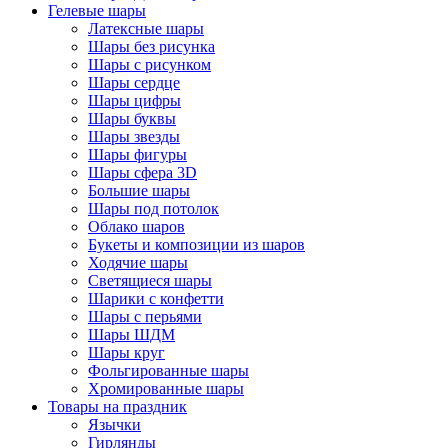
Гелевые шары
Латексные шары
Шары без рисунка
Шары с рисунком
Шары сердце
Шары цифры
Шары буквы
Шары звезды
Шары фигуры
Шары сфера 3D
Большие шары
Шары под потолок
Облако шаров
Букеты и композиции из шаров
Ходячие шары
Светящиеся шары
Шарики с конфетти
Шары с перьями
Шары ШДМ
Шары круг
Фольгированные шары
Хромированные шары
Товары на праздник
Язычки
Гирлянды