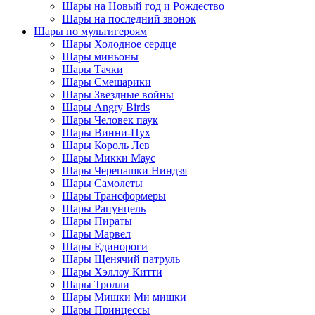
Шары на Новый год и Рождество
Шары на последний звонок
Шары по мультигероям
Шары Холодное сердце
Шары миньоны
Шары Тачки
Шары Смешарики
Шары Звездные войны
Шары Angry Birds
Шары Человек паук
Шары Винни-Пух
Шары Король Лев
Шары Микки Маус
Шары Черепашки Ниндзя
Шары Самолеты
Шары Трансформеры
Шары Рапунцель
Шары Пираты
Шары Марвел
Шары Единороги
Шары Щенячий патруль
Шары Хэллоу Китти
Шары Тролли
Шары Мишки Ми мишки
Шары Принцессы