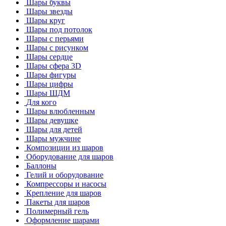
Шары буквы
Шары звезды
Шары круг
Шары под потолок
Шары с перьями
Шары с рисунком
Шары сердце
Шары сфера 3D
Шары фигуры
Шары цифры
Шары ШДМ
Для кого
Шары влюбленным
Шары девушке
Шары для детей
Шары мужчине
Композиции из шаров
Оборудование для шаров
Баллоны
Гелий и оборудование
Компрессоры и насосы
Крепление для шаров
Пакеты для шаров
Полимерный гель
Оформление шарами