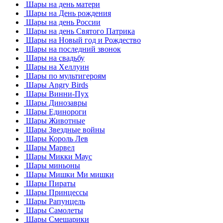
Шары на день матери
Шары на День рождения
Шары на день России
Шары на день Святого Патрика
Шары на Новый год и Рождество
Шары на последний звонок
Шары на свадьбу
Шары на Хеллуин
Шары по мультигероям
Шары Angry Birds
Шары Винни-Пух
Шары Динозавры
Шары Единороги
Шары Животные
Шары Звездные войны
Шары Король Лев
Шары Марвел
Шары Микки Маус
Шары миньоны
Шары Мишки Ми мишки
Шары Пираты
Шары Принцессы
Шары Рапунцель
Шары Самолеты
Шары Смешарики