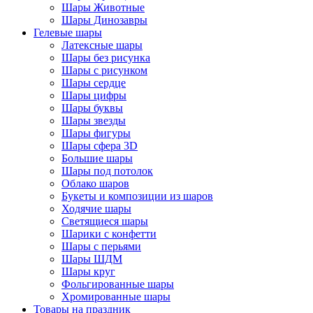
Шары Животные
Шары Динозавры
Гелевые шары
Латексные шары
Шары без рисунка
Шары с рисунком
Шары сердце
Шары цифры
Шары буквы
Шары звезды
Шары фигуры
Шары сфера 3D
Большие шары
Шары под потолок
Облако шаров
Букеты и композиции из шаров
Ходячие шары
Светящиеся шары
Шарики с конфетти
Шары с перьями
Шары ШДМ
Шары круг
Фольгированные шары
Хромированные шары
Товары на праздник