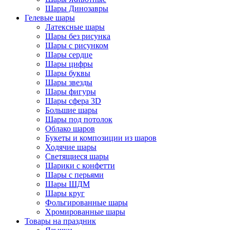
Шары Динозавры
Гелевые шары
Латексные шары
Шары без рисунка
Шары с рисунком
Шары сердце
Шары цифры
Шары буквы
Шары звезды
Шары фигуры
Шары сфера 3D
Большие шары
Шары под потолок
Облако шаров
Букеты и композиции из шаров
Ходячие шары
Светящиеся шары
Шарики с конфетти
Шары с перьями
Шары ШДМ
Шары круг
Фольгированные шары
Хромированные шары
Товары на праздник