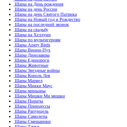
Шары на День рождения
Шары на день России
Шары на день Святого Патрика
Шары на Новый год и Рождество
Шары на последний звонок
Шары на свадьбу
Шары на Хеллуин
Шары по мультигероям
Шары Angry Birds
Шары Винни-Пух
Шары Динозавры
Шары Единороги
Шары Животные
Шары Звездные войны
Шары Король Лев
Шары Марвел
Шары Микки Маус
Шары миньоны
Шары Мишки Ми мишки
Шары Пираты
Шары Принцессы
Шары Рапунцель
Шары Самолеты
Шары Смешарики
Шары Тачки