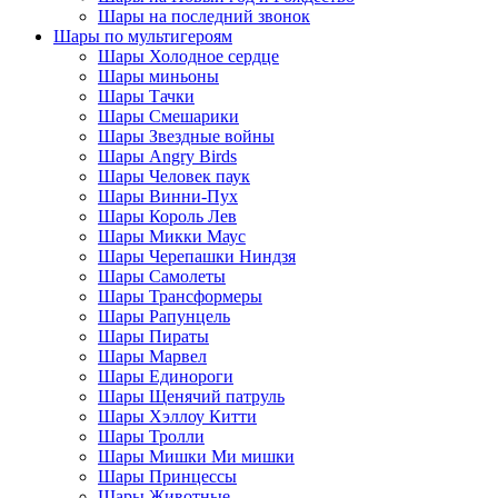
Шары на последний звонок
Шары по мультигероям
Шары Холодное сердце
Шары миньоны
Шары Тачки
Шары Смешарики
Шары Звездные войны
Шары Angry Birds
Шары Человек паук
Шары Винни-Пух
Шары Король Лев
Шары Микки Маус
Шары Черепашки Ниндзя
Шары Самолеты
Шары Трансформеры
Шары Рапунцель
Шары Пираты
Шары Марвел
Шары Единороги
Шары Щенячий патруль
Шары Хэллоу Китти
Шары Тролли
Шары Мишки Ми мишки
Шары Принцессы
Шары Животные