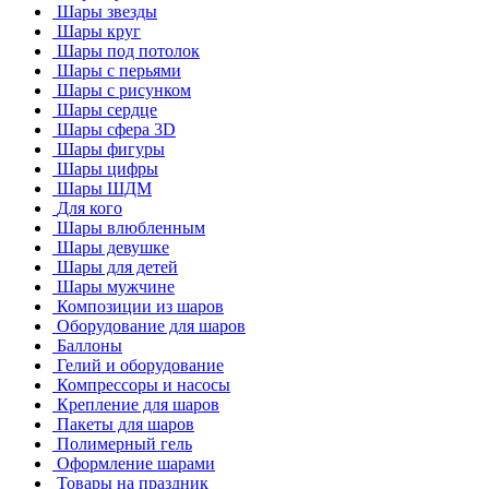
Шары звезды
Шары круг
Шары под потолок
Шары с перьями
Шары с рисунком
Шары сердце
Шары сфера 3D
Шары фигуры
Шары цифры
Шары ШДМ
Для кого
Шары влюбленным
Шары девушке
Шары для детей
Шары мужчине
Композиции из шаров
Оборудование для шаров
Баллоны
Гелий и оборудование
Компрессоры и насосы
Крепление для шаров
Пакеты для шаров
Полимерный гель
Оформление шарами
Товары на праздник