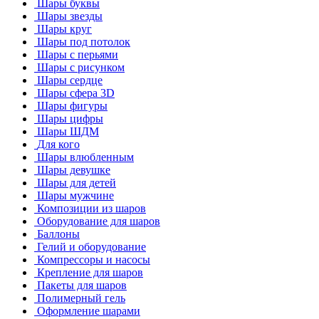
Шары буквы
Шары звезды
Шары круг
Шары под потолок
Шары с перьями
Шары с рисунком
Шары сердце
Шары сфера 3D
Шары фигуры
Шары цифры
Шары ШДМ
Для кого
Шары влюбленным
Шары девушке
Шары для детей
Шары мужчине
Композиции из шаров
Оборудование для шаров
Баллоны
Гелий и оборудование
Компрессоры и насосы
Крепление для шаров
Пакеты для шаров
Полимерный гель
Оформление шарами