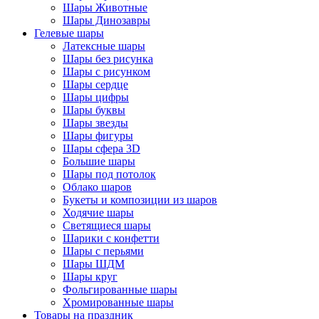
Шары Животные
Шары Динозавры
Гелевые шары
Латексные шары
Шары без рисунка
Шары с рисунком
Шары сердце
Шары цифры
Шары буквы
Шары звезды
Шары фигуры
Шары сфера 3D
Большие шары
Шары под потолок
Облако шаров
Букеты и композиции из шаров
Ходячие шары
Светящиеся шары
Шарики с конфетти
Шары с перьями
Шары ШДМ
Шары круг
Фольгированные шары
Хромированные шары
Товары на праздник