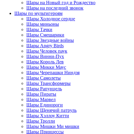
Шары на Новый год и Рождество
Шары на последний звонок
Шары по мультигероям
Шары Холодное сердце
Шары миньоны
Шары Тачки
Шары Смешарики
Шары Звездные войны
Шары Angry Birds
Шары Человек паук
Шары Винни-Пух
Шары Король Лев
Шары Микки Маус
Шары Черепашки Ниндзя
Шары Самолеты
Шары Трансформеры
Шары Рапунцель
Шары Пираты
Шары Марвел
Шары Единороги
Шары Щенячий патруль
Шары Хэллоу Китти
Шары Тролли
Шары Мишки Ми мишки
Шары Принцессы