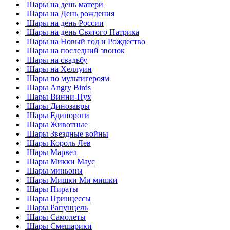
Шары на день матери
Шары на День рождения
Шары на день России
Шары на день Святого Патрика
Шары на Новый год и Рождество
Шары на последний звонок
Шары на свадьбу
Шары на Хеллуин
Шары по мультигероям
Шары Angry Birds
Шары Винни-Пух
Шары Динозавры
Шары Единороги
Шары Животные
Шары Звездные войны
Шары Король Лев
Шары Марвел
Шары Микки Маус
Шары миньоны
Шары Мишки Ми мишки
Шары Пираты
Шары Принцессы
Шары Рапунцель
Шары Самолеты
Шары Смешарики