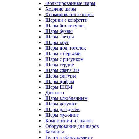
Фольгированные шары
Ходячие шары
Хромированные шары
Шарики с конфетти
Шары без рисунка
Шары буквы
Шары звезды
Шары круг
Шары под потолок
Шары с перьями
Шары с рисунком
Шары сердце
Шары сфера 3D
Шары фигуры
Шары цифры
Шары ШДМ
Для кого
Шары влюбленным
Шары девушке
Шары для детей
Шары мужчине
Композиции из шаров
Оборудование для шаров
Баллоны
Гелий и оборудование