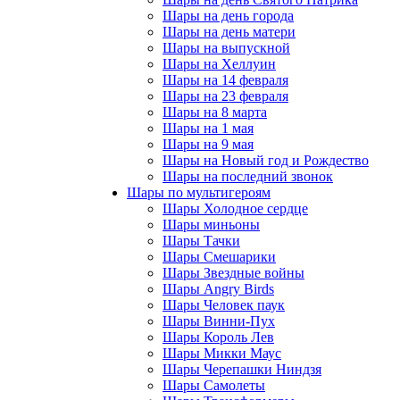
Шары на день города
Шары на день матери
Шары на выпускной
Шары на Хеллуин
Шары на 14 февраля
Шары на 23 февраля
Шары на 8 марта
Шары на 1 мая
Шары на 9 мая
Шары на Новый год и Рождество
Шары на последний звонок
Шары по мультигероям
Шары Холодное сердце
Шары миньоны
Шары Тачки
Шары Смешарики
Шары Звездные войны
Шары Angry Birds
Шары Человек паук
Шары Винни-Пух
Шары Король Лев
Шары Микки Маус
Шары Черепашки Ниндзя
Шары Самолеты