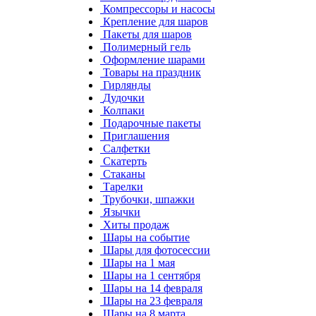
Компрессоры и насосы
Крепление для шаров
Пакеты для шаров
Полимерный гель
Оформление шарами
Товары на праздник
Гирлянды
Дудочки
Колпаки
Подарочные пакеты
Приглашения
Салфетки
Скатерть
Стаканы
Тарелки
Трубочки, шпажки
Язычки
Хиты продаж
Шары на событие
Шары для фотосессии
Шары на 1 мая
Шары на 1 сентября
Шары на 14 февраля
Шары на 23 февраля
Шары на 8 марта