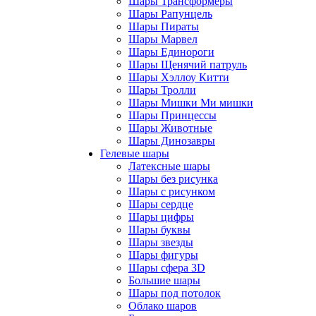
Шары Трансформеры
Шары Рапунцель
Шары Пираты
Шары Марвел
Шары Единороги
Шары Щенячий патруль
Шары Хэллоу Китти
Шары Тролли
Шары Мишки Ми мишки
Шары Принцессы
Шары Животные
Шары Динозавры
Гелевые шары
Латексные шары
Шары без рисунка
Шары с рисунком
Шары сердце
Шары цифры
Шары буквы
Шары звезды
Шары фигуры
Шары сфера 3D
Большие шары
Шары под потолок
Облако шаров