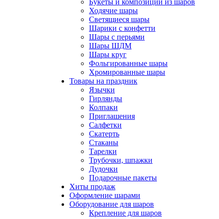
Букеты и композиции из шаров
Ходячие шары
Светящиеся шары
Шарики с конфетти
Шары с перьями
Шары ШДМ
Шары круг
Фольгированные шары
Хромированные шары
Товары на праздник
Язычки
Гирлянды
Колпаки
Приглашения
Салфетки
Скатерть
Стаканы
Тарелки
Трубочки, шпажки
Дудочки
Подарочные пакеты
Хиты продаж
Оформление шарами
Оборудование для шаров
Крепление для шаров