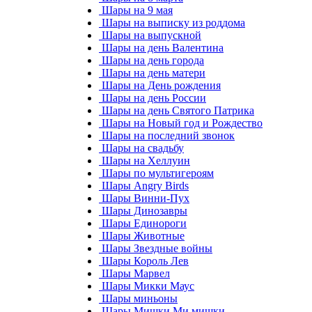
Шары на 9 мая
Шары на выписку из роддома
Шары на выпускной
Шары на день Валентина
Шары на день города
Шары на день матери
Шары на День рождения
Шары на день России
Шары на день Святого Патрика
Шары на Новый год и Рождество
Шары на последний звонок
Шары на свадьбу
Шары на Хеллуин
Шары по мультигероям
Шары Angry Birds
Шары Винни-Пух
Шары Динозавры
Шары Единороги
Шары Животные
Шары Звездные войны
Шары Король Лев
Шары Марвел
Шары Микки Маус
Шары миньоны
Шары Мишки Ми мишки