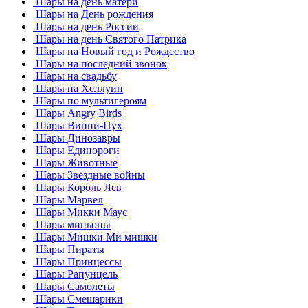
Шары на день матери
Шары на День рождения
Шары на день России
Шары на день Святого Патрика
Шары на Новый год и Рождество
Шары на последний звонок
Шары на свадьбу
Шары на Хеллуин
Шары по мультигероям
Шары Angry Birds
Шары Винни-Пух
Шары Динозавры
Шары Единороги
Шары Животные
Шары Звездные войны
Шары Король Лев
Шары Марвел
Шары Микки Маус
Шары миньоны
Шары Мишки Ми мишки
Шары Пираты
Шары Принцессы
Шары Рапунцель
Шары Самолеты
Шары Смешарики