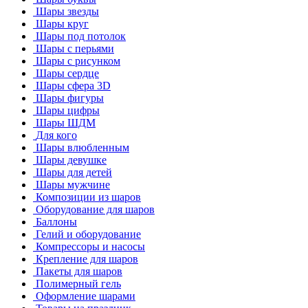
Шары звезды
Шары круг
Шары под потолок
Шары с перьями
Шары с рисунком
Шары сердце
Шары сфера 3D
Шары фигуры
Шары цифры
Шары ШДМ
Для кого
Шары влюбленным
Шары девушке
Шары для детей
Шары мужчине
Композиции из шаров
Оборудование для шаров
Баллоны
Гелий и оборудование
Компрессоры и насосы
Крепление для шаров
Пакеты для шаров
Полимерный гель
Оформление шарами