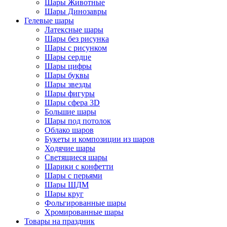
Шары Животные
Шары Динозавры
Гелевые шары
Латексные шары
Шары без рисунка
Шары с рисунком
Шары сердце
Шары цифры
Шары буквы
Шары звезды
Шары фигуры
Шары сфера 3D
Большие шары
Шары под потолок
Облако шаров
Букеты и композиции из шаров
Ходячие шары
Светящиеся шары
Шарики с конфетти
Шары с перьями
Шары ШДМ
Шары круг
Фольгированные шары
Хромированные шары
Товары на праздник