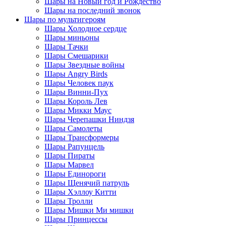
Шары на Новый год и Рождество
Шары на последний звонок
Шары по мультигероям
Шары Холодное сердце
Шары миньоны
Шары Тачки
Шары Смешарики
Шары Звездные войны
Шары Angry Birds
Шары Человек паук
Шары Винни-Пух
Шары Король Лев
Шары Микки Маус
Шары Черепашки Ниндзя
Шары Самолеты
Шары Трансформеры
Шары Рапунцель
Шары Пираты
Шары Марвел
Шары Единороги
Шары Щенячий патруль
Шары Хэллоу Китти
Шары Тролли
Шары Мишки Ми мишки
Шары Принцессы