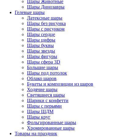
Шары Животные
Шары Динозавры
Гелевые шары
Латексные шары
Шары без рисунка
Шары с рисунком
Шары сердце
Шары цифры
Шары буквы
Шары звезды
Шары фигуры
Шары сфера 3D
Большие шары
Шары под потолок
Облако шаров
Букеты и композиции из шаров
Ходячие шары
Светящиеся шары
Шарики с конфетти
Шары с перьями
Шары ШДМ
Шары круг
Фольгированные шары
Хромированные шары
Товары на праздник