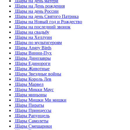
Шары на день матери
Шары на День рождения
Шары на день России
Шары на день Святого Патрика
Шары на Новый год и Рождество
Шары на последний звонок
Шары на свадьбу
Шары на Хеллуин
Шары по мультигероям
Шары Angry Birds
Шары Винни-Пух
Шары Динозавры
Шары Единороги
Шары Животные
Шары Звездные войны
Шары Король Лев
Шары Марвел
Шары Микки Маус
Шары миньоны
Шары Мишки Ми мишки
Шары Пираты
Шары Принцессы
Шары Рапунцель
Шары Самолеты
Шары Смешарики