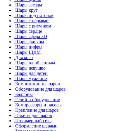
Шары звезды
Шары круг
Шары под потолок
Шары с перьями
Шары с рисунком
Шары сердце
Шары сфера 3D
Шары фигуры
Шары цифры
Шары ШДМ
Для кого
Шары влюбленным
Шары девушке
Шары для детей
Шары мужчине
Композиции из шаров
Оборудование для шаров
Баллоны
Гелий и оборудование
Компрессоры и насосы
Крепление для шаров
Пакеты для шаров
Полимерный гель
Оформление шарами