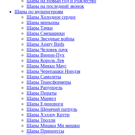
Шары на Новый год и Рождество
Шары на последний звонок
Шары по мультигероям
Шары Холодное сердце
Шары миньоны
Шары Тачки
Шары Смешарики
Шары Звездные войны
Шары Angry Birds
Шары Человек паук
Шары Винни-Пух
Шары Король Лев
Шары Микки Маус
Шары Черепашки Ниндзя
Шары Самолеты
Шары Трансформеры
Шары Рапунцель
Шары Пираты
Шары Марвел
Шары Единороги
Шары Щенячий патруль
Шары Хэллоу Китти
Шары Тролли
Шары Мишки Ми мишки
Шары Принцессы