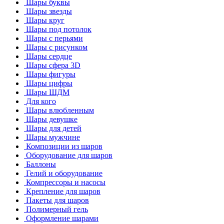
Шары буквы
Шары звезды
Шары круг
Шары под потолок
Шары с перьями
Шары с рисунком
Шары сердце
Шары сфера 3D
Шары фигуры
Шары цифры
Шары ШДМ
Для кого
Шары влюбленным
Шары девушке
Шары для детей
Шары мужчине
Композиции из шаров
Оборудование для шаров
Баллоны
Гелий и оборудование
Компрессоры и насосы
Крепление для шаров
Пакеты для шаров
Полимерный гель
Оформление шарами