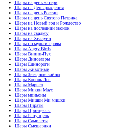
Шары на день матери
Шары на День рождения
Шары на день России
Шары на день Святого Патрика
Шары на Новый год и Рождество
Шары на последний звонок
Шары на свадьбу
Шары на Хеллуин
Шары по мультигероям
Шары Angry Birds
Шары Винни-Пух
Шары Динозавры
Шары Единороги
Шары Животные
Шары Звездные войны
Шары Король Лев
Шары Марвел
Шары Микки Маус
Шары миньоны
Шары Мишки Ми мишки
Шары Пираты
Шары Принцессы
Шары Рапунцель
Шары Самолеты
Шары Смешарики