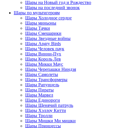
Шары на Новый год и Рождество
Шары на последний звонок
Шары по мультигероям
Шары Холодное сердце
Шары миньоны
Шары Тачки
Шары Смешарики
Шары Звездные войны
Шары Angry Birds
Шары Человек паук
Шары Винни-Пух
Шары Король Лев
Шары Микки Маус
Шары Черепашки Ниндзя
Шары Самолеты
Шары Трансформеры
Шары Рапунцель
Шары Пираты
Шары Марвел
Шары Единороги
Шары Щенячий патруль
Шары Хэллоу Китти
Шары Тролли
Шары Мишки Ми мишки
Шары Принцессы