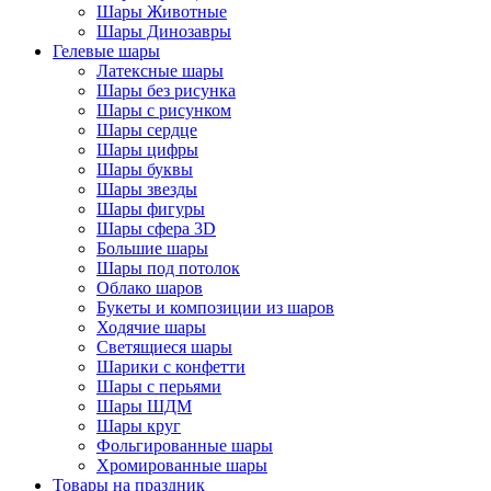
Шары Животные
Шары Динозавры
Гелевые шары
Латексные шары
Шары без рисунка
Шары с рисунком
Шары сердце
Шары цифры
Шары буквы
Шары звезды
Шары фигуры
Шары сфера 3D
Большие шары
Шары под потолок
Облако шаров
Букеты и композиции из шаров
Ходячие шары
Светящиеся шары
Шарики с конфетти
Шары с перьями
Шары ШДМ
Шары круг
Фольгированные шары
Хромированные шары
Товары на праздник