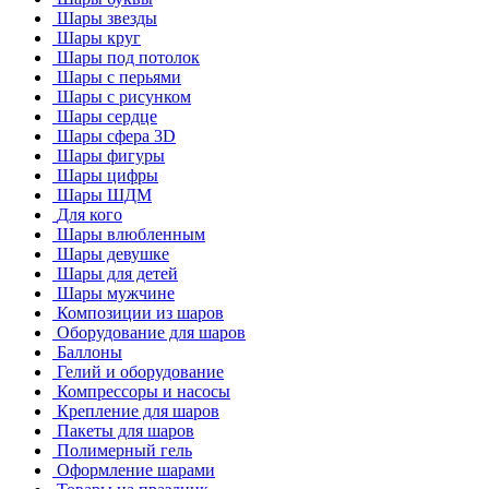
Шары звезды
Шары круг
Шары под потолок
Шары с перьями
Шары с рисунком
Шары сердце
Шары сфера 3D
Шары фигуры
Шары цифры
Шары ШДМ
Для кого
Шары влюбленным
Шары девушке
Шары для детей
Шары мужчине
Композиции из шаров
Оборудование для шаров
Баллоны
Гелий и оборудование
Компрессоры и насосы
Крепление для шаров
Пакеты для шаров
Полимерный гель
Оформление шарами