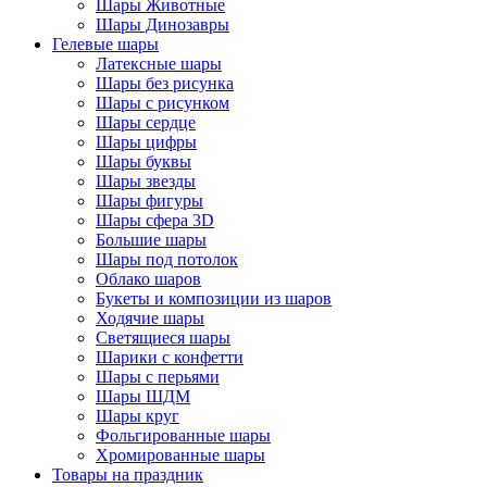
Шары Животные
Шары Динозавры
Гелевые шары
Латексные шары
Шары без рисунка
Шары с рисунком
Шары сердце
Шары цифры
Шары буквы
Шары звезды
Шары фигуры
Шары сфера 3D
Большие шары
Шары под потолок
Облако шаров
Букеты и композиции из шаров
Ходячие шары
Светящиеся шары
Шарики с конфетти
Шары с перьями
Шары ШДМ
Шары круг
Фольгированные шары
Хромированные шары
Товары на праздник