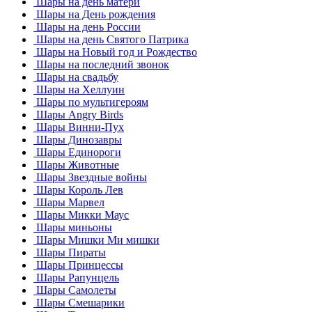
Шары на день матери
Шары на День рождения
Шары на день России
Шары на день Святого Патрика
Шары на Новый год и Рождество
Шары на последний звонок
Шары на свадьбу
Шары на Хеллуин
Шары по мультигероям
Шары Angry Birds
Шары Винни-Пух
Шары Динозавры
Шары Единороги
Шары Животные
Шары Звездные войны
Шары Король Лев
Шары Марвел
Шары Микки Маус
Шары миньоны
Шары Мишки Ми мишки
Шары Пираты
Шары Принцессы
Шары Рапунцель
Шары Самолеты
Шары Смешарики