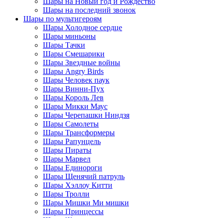
Шары на Новый год и Рождество
Шары на последний звонок
Шары по мультигероям
Шары Холодное сердце
Шары миньоны
Шары Тачки
Шары Смешарики
Шары Звездные войны
Шары Angry Birds
Шары Человек паук
Шары Винни-Пух
Шары Король Лев
Шары Микки Маус
Шары Черепашки Ниндзя
Шары Самолеты
Шары Трансформеры
Шары Рапунцель
Шары Пираты
Шары Марвел
Шары Единороги
Шары Щенячий патруль
Шары Хэллоу Китти
Шары Тролли
Шары Мишки Ми мишки
Шары Принцессы