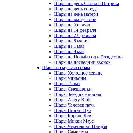
Шары на день Святого Патрика
Шары на день города
Шары на день матери
Шары на выпускной
Шары на Хеллуин
Шары на 14 февраля
Шары на 23 февраля
Шары на 8 марта
Шары на 1 мая
Шары на 9 мая
Шары на Новый год и Рождество
Шары на последний звонок
Шары по мультигероям
Шары Холодное сердце
Шары миньоны
Шары Тачки
Шары Смешарики
Шары Звездные войны
Шары Angry Birds
Шары Человек паук
Шары Винни-Пух
Шары Король Лев
Шары Микки Маус
Шары Черепашки Ниндзя
Шары Самолеты