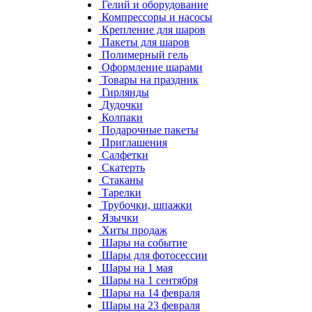
Гелий и оборудование
Компрессоры и насосы
Крепление для шаров
Пакеты для шаров
Полимерный гель
Оформление шарами
Товары на праздник
Гирлянды
Дудочки
Колпаки
Подарочные пакеты
Приглашения
Салфетки
Скатерть
Стаканы
Тарелки
Трубочки, шпажки
Язычки
Хиты продаж
Шары на событие
Шары для фотосессии
Шары на 1 мая
Шары на 1 сентября
Шары на 14 февраля
Шары на 23 февраля