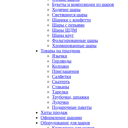
Букеты и композиции из шаров
Ходячие шары
Светящиеся шары
Шарики с конфетти
Шары с перьями
Шары ШДМ
Шары круг
Фольгированные шары
Хромированные шары
Товары на праздник
Язычки
Гирлянды
Колпаки
Приглашения
Салфетки
Скатерть
Стаканы
Тарелки
Трубочки, шпажки
Дудочки
Подарочные пакеты
Хиты продаж
Оформление шарами
Оборудование для шаров
Крепление для шаров