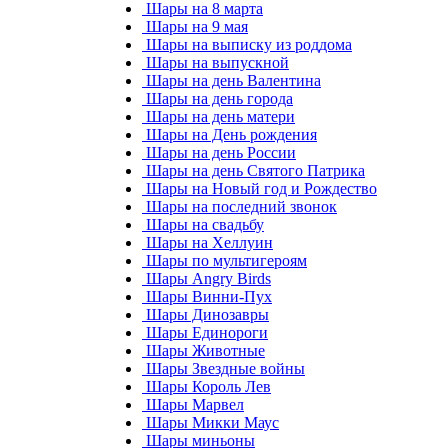
Шары на 8 марта
Шары на 9 мая
Шары на выписку из роддома
Шары на выпускной
Шары на день Валентина
Шары на день города
Шары на день матери
Шары на День рождения
Шары на день России
Шары на день Святого Патрика
Шары на Новый год и Рождество
Шары на последний звонок
Шары на свадьбу
Шары на Хеллуин
Шары по мультигероям
Шары Angry Birds
Шары Винни-Пух
Шары Динозавры
Шары Единороги
Шары Животные
Шары Звездные войны
Шары Король Лев
Шары Марвел
Шары Микки Маус
Шары миньоны