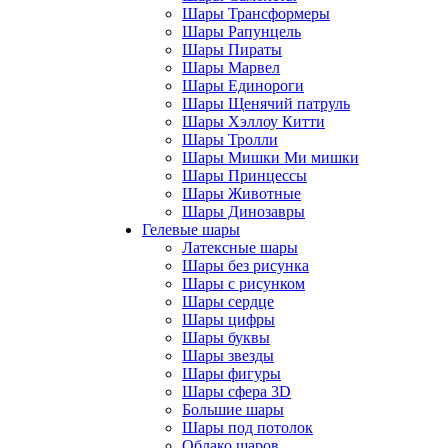
Шары Трансформеры
Шары Рапунцель
Шары Пираты
Шары Марвел
Шары Единороги
Шары Щенячий патруль
Шары Хэллоу Китти
Шары Тролли
Шары Мишки Ми мишки
Шары Принцессы
Шары Животные
Шары Динозавры
Гелевые шары
Латексные шары
Шары без рисунка
Шары с рисунком
Шары сердце
Шары цифры
Шары буквы
Шары звезды
Шары фигуры
Шары сфера 3D
Большие шары
Шары под потолок
Облако шаров