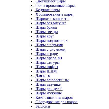
Светящиеся шары
Фольгированные шары
Ходячие шары
Хромированные шары
Шарики с конфетти
Шары без рисунка
Шары буквы
Шары звезды
Шары круг
Шары под потолок
Шары с перьями
Шары с рисунком
Шары сердце
Шары сфера 3D
Шары фигуры
Шары цифры
Шары ШДМ
Для кого
Шары влюбленным
Шары девушке
Шары для детей
Шары мужчине
Композиции из шаров
Оборудование для шаров
Баллоны