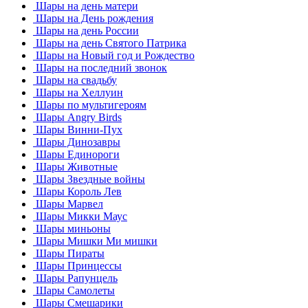
Шары на день матери
Шары на День рождения
Шары на день России
Шары на день Святого Патрика
Шары на Новый год и Рождество
Шары на последний звонок
Шары на свадьбу
Шары на Хеллуин
Шары по мультигероям
Шары Angry Birds
Шары Винни-Пух
Шары Динозавры
Шары Единороги
Шары Животные
Шары Звездные войны
Шары Король Лев
Шары Марвел
Шары Микки Маус
Шары миньоны
Шары Мишки Ми мишки
Шары Пираты
Шары Принцессы
Шары Рапунцель
Шары Самолеты
Шары Смешарики