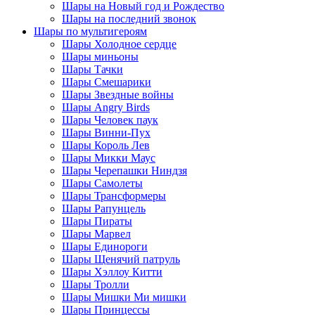
Шары на Новый год и Рождество
Шары на последний звонок
Шары по мультигероям
Шары Холодное сердце
Шары миньоны
Шары Тачки
Шары Смешарики
Шары Звездные войны
Шары Angry Birds
Шары Человек паук
Шары Винни-Пух
Шары Король Лев
Шары Микки Маус
Шары Черепашки Ниндзя
Шары Самолеты
Шары Трансформеры
Шары Рапунцель
Шары Пираты
Шары Марвел
Шары Единороги
Шары Щенячий патруль
Шары Хэллоу Китти
Шары Тролли
Шары Мишки Ми мишки
Шары Принцессы