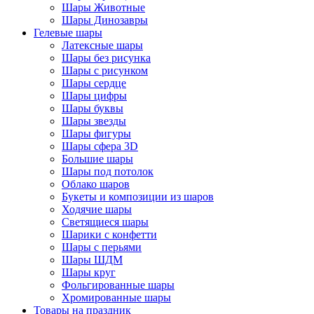
Шары Животные
Шары Динозавры
Гелевые шары
Латексные шары
Шары без рисунка
Шары с рисунком
Шары сердце
Шары цифры
Шары буквы
Шары звезды
Шары фигуры
Шары сфера 3D
Большие шары
Шары под потолок
Облако шаров
Букеты и композиции из шаров
Ходячие шары
Светящиеся шары
Шарики с конфетти
Шары с перьями
Шары ШДМ
Шары круг
Фольгированные шары
Хромированные шары
Товары на праздник