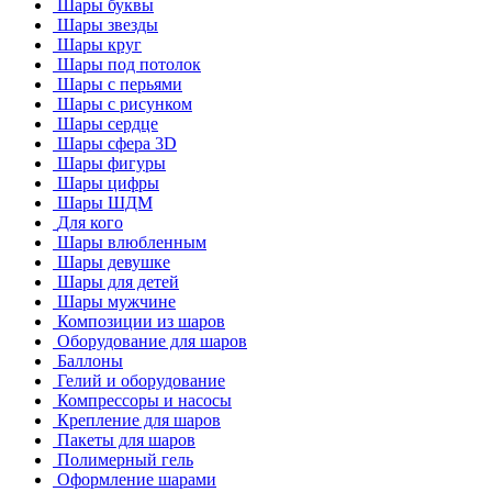
Шары буквы
Шары звезды
Шары круг
Шары под потолок
Шары с перьями
Шары с рисунком
Шары сердце
Шары сфера 3D
Шары фигуры
Шары цифры
Шары ШДМ
Для кого
Шары влюбленным
Шары девушке
Шары для детей
Шары мужчине
Композиции из шаров
Оборудование для шаров
Баллоны
Гелий и оборудование
Компрессоры и насосы
Крепление для шаров
Пакеты для шаров
Полимерный гель
Оформление шарами