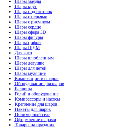
Шары звезды
Шары круг
Шары под потолок
Шары с перьями
Шары с рисунком
Шары сердце
Шары сфера 3D
Шары фигуры
Шары цифры
Шары ШДМ
Для кого
Шары влюбленным
Шары девушке
Шары для детей
Шары мужчине
Композиции из шаров
Оборудование для шаров
Баллоны
Гелий и оборудование
Компрессоры и насосы
Крепление для шаров
Пакеты для шаров
Полимерный гель
Оформление шарами
Товары на праздник