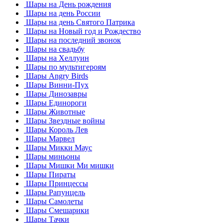
Шары на День рождения
Шары на день России
Шары на день Святого Патрика
Шары на Новый год и Рождество
Шары на последний звонок
Шары на свадьбу
Шары на Хеллуин
Шары по мультигероям
Шары Angry Birds
Шары Винни-Пух
Шары Динозавры
Шары Единороги
Шары Животные
Шары Звездные войны
Шары Король Лев
Шары Марвел
Шары Микки Маус
Шары миньоны
Шары Мишки Ми мишки
Шары Пираты
Шары Принцессы
Шары Рапунцель
Шары Самолеты
Шары Смешарики
Шары Тачки