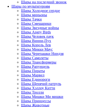
Шары на последний звонок
Шары по мультигероям
Шары Холодное сердце
Шары миньоны
Шары Тачки
Шары Смешарики
Шары Звездные войны
Шары Angry Birds
Шары Человек паук
Шары Винни-Пух
Шары Король Лев
Шары Микки Маус
Шары Черепашки Ниндзя
Шары Самолеты
Шары Трансформеры
Шары Рапунцель
Шары Пираты
Шары Марвел
Шары Единороги
Шары Щенячий патруль
Шары Хэллоу Китти
Шары Тролли
Шары Мишки Ми мишки
Шары Принцессы
Шары Животные