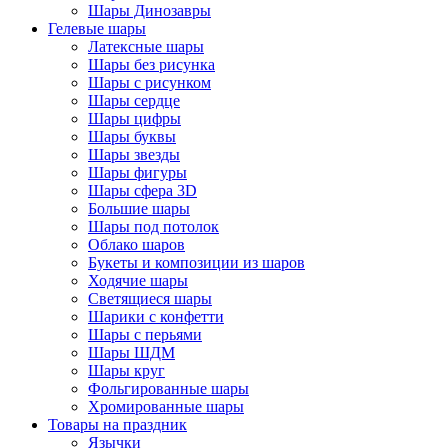
Шары Динозавры
Гелевые шары
Латексные шары
Шары без рисунка
Шары с рисунком
Шары сердце
Шары цифры
Шары буквы
Шары звезды
Шары фигуры
Шары сфера 3D
Большие шары
Шары под потолок
Облако шаров
Букеты и композиции из шаров
Ходячие шары
Светящиеся шары
Шарики с конфетти
Шары с перьями
Шары ШДМ
Шары круг
Фольгированные шары
Хромированные шары
Товары на праздник
Язычки