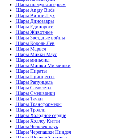
Шары по мультигероям
Шары Angry Birds
Шары Винни-Пух
Шары Динозавры
Шары Единороги
Шары Животные
Шары Звездные войны
Шары Король Лев
Шары Марвел
Шары Микки Маус
Шары миньоны
Шары Мишки Ми мишки
Шары Пираты
Шары Принцессы
Шары Рапунцель
Шары Самолеты
Шары Смешарики
Шары Тачки
Шары Трансформеры
Шары Тролли
Шары Холодное сердце
Шары Хэллоу Китти
Шары Человек паук
Шары Черепашки Ниндзя
Шары Щенячий патруль