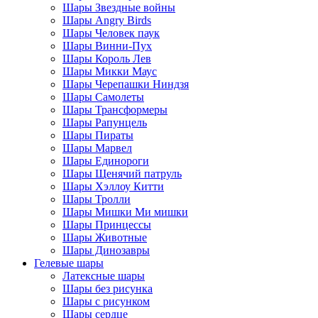
Шары Звездные войны
Шары Angry Birds
Шары Человек паук
Шары Винни-Пух
Шары Король Лев
Шары Микки Маус
Шары Черепашки Ниндзя
Шары Самолеты
Шары Трансформеры
Шары Рапунцель
Шары Пираты
Шары Марвел
Шары Единороги
Шары Щенячий патруль
Шары Хэллоу Китти
Шары Тролли
Шары Мишки Ми мишки
Шары Принцессы
Шары Животные
Шары Динозавры
Гелевые шары
Латексные шары
Шары без рисунка
Шары с рисунком
Шары сердце