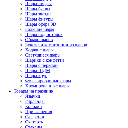
Шары цифры
Шары буквы
Шары звезды
Шары фигуры
Шары сфера 3D
Большие шары
Шары под потолок
Облако шаров
Букеты и композиции из шаров
Ходячие шары
Светящиеся шары
Шарики с конфетти
Шары с перьями
Шары ШДМ
Шары круг
Фольгированные шары
Хромированные шары
Товары на праздник
Язычки
Гирлянды
Колпаки
Приглашения
Салфетки
Скатерть
Стаканы