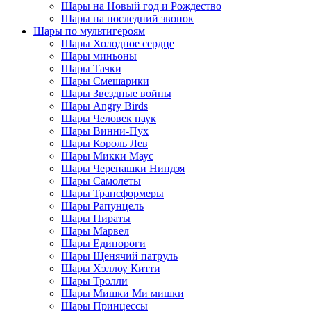
Шары на Новый год и Рождество
Шары на последний звонок
Шары по мультигероям
Шары Холодное сердце
Шары миньоны
Шары Тачки
Шары Смешарики
Шары Звездные войны
Шары Angry Birds
Шары Человек паук
Шары Винни-Пух
Шары Король Лев
Шары Микки Маус
Шары Черепашки Ниндзя
Шары Самолеты
Шары Трансформеры
Шары Рапунцель
Шары Пираты
Шары Марвел
Шары Единороги
Шары Щенячий патруль
Шары Хэллоу Китти
Шары Тролли
Шары Мишки Ми мишки
Шары Принцессы