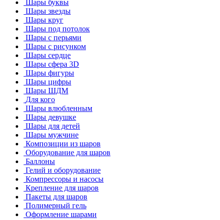
Шары буквы
Шары звезды
Шары круг
Шары под потолок
Шары с перьями
Шары с рисунком
Шары сердце
Шары сфера 3D
Шары фигуры
Шары цифры
Шары ШДМ
Для кого
Шары влюбленным
Шары девушке
Шары для детей
Шары мужчине
Композиции из шаров
Оборудование для шаров
Баллоны
Гелий и оборудование
Компрессоры и насосы
Крепление для шаров
Пакеты для шаров
Полимерный гель
Оформление шарами