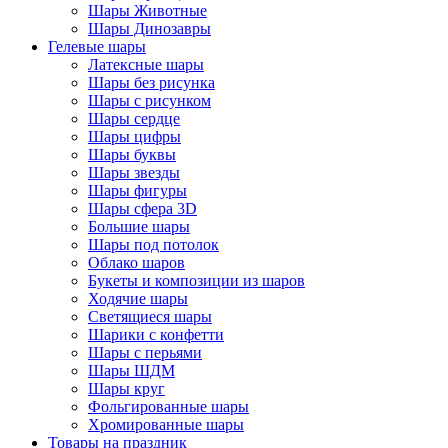
Шары Животные
Шары Динозавры
Гелевые шары
Латексные шары
Шары без рисунка
Шары с рисунком
Шары сердце
Шары цифры
Шары буквы
Шары звезды
Шары фигуры
Шары сфера 3D
Большие шары
Шары под потолок
Облако шаров
Букеты и композиции из шаров
Ходячие шары
Светящиеся шары
Шарики с конфетти
Шары с перьями
Шары ШДМ
Шары круг
Фольгированные шары
Хромированные шары
Товары на праздник