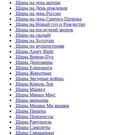
Шары на день матери
Шары на День рождения
Шары на день России
Шары на день Святого Патрика
Шары на Новый год и Рождество
Шары на последний звонок
Шары на свадьбу
Шары на Хеллуин
Шары по мультигероям
Шары Angry Birds
Шары Винни-Пух
Шары Динозавры
Шары Единороги
Шары Животные
Шары Звездные войны
Шары Король Лев
Шары Марвел
Шары Микки Маус
Шары миньоны
Шары Мишки Ми мишки
Шары Пираты
Шары Принцессы
Шары Рапунцель
Шары Самолеты
Шары Смешарики