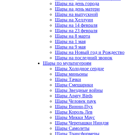
Шары на день города
Шары на день матери
Шары на выпускной
Шары на Хеллуин
Шары на 14 февраля
Шары на 23 февраля
Шары на 8 марта
Шары на 1 мая
Шары на 9 мая
Шары на Новый год и Рождество
Шары на последний звонок
Шары по мультигероям
Шары Холодное сердце
Шары миньоны
Шары Тачки
Шары Смешарики
Шары Звездные войны
Шары Angry Birds
Шары Человек паук
Шары Винни-Пух
Шары Король Лев
Шары Микки Маус
Шары Черепашки Ниндзя
Шары Самолеты
Шары Трансформеры