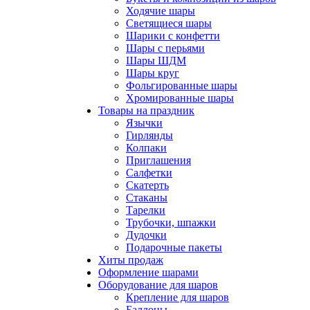
Ходячие шары
Светящиеся шары
Шарики с конфетти
Шары с перьями
Шары ШДМ
Шары круг
Фольгированные шары
Хромированные шары
Товары на праздник
Язычки
Гирлянды
Колпаки
Приглашения
Салфетки
Скатерть
Стаканы
Тарелки
Трубочки, шпажки
Дудочки
Подарочные пакеты
Хиты продаж
Оформление шарами
Оборудование для шаров
Крепление для шаров
Баллоны