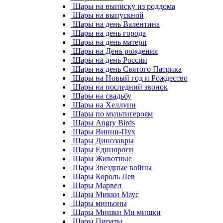
Шары на выписку из роддома
Шары на выпускной
Шары на день Валентина
Шары на день города
Шары на день матери
Шары на День рождения
Шары на день России
Шары на день Святого Патрика
Шары на Новый год и Рождество
Шары на последний звонок
Шары на свадьбу
Шары на Хеллуин
Шары по мультигероям
Шары Angry Birds
Шары Винни-Пух
Шары Динозавры
Шары Единороги
Шары Животные
Шары Звездные войны
Шары Король Лев
Шары Марвел
Шары Микки Маус
Шары миньоны
Шары Мишки Ми мишки
Шары Пираты