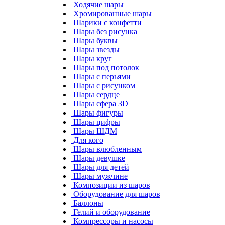
Ходячие шары
Хромированные шары
Шарики с конфетти
Шары без рисунка
Шары буквы
Шары звезды
Шары круг
Шары под потолок
Шары с перьями
Шары с рисунком
Шары сердце
Шары сфера 3D
Шары фигуры
Шары цифры
Шары ШДМ
Для кого
Шары влюбленным
Шары девушке
Шары для детей
Шары мужчине
Композиции из шаров
Оборудование для шаров
Баллоны
Гелий и оборудование
Компрессоры и насосы