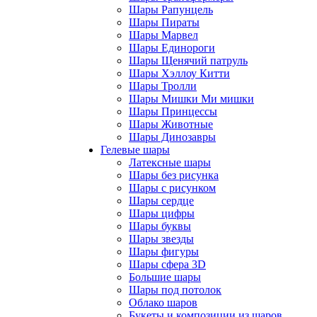
Шары Рапунцель
Шары Пираты
Шары Марвел
Шары Единороги
Шары Щенячий патруль
Шары Хэллоу Китти
Шары Тролли
Шары Мишки Ми мишки
Шары Принцессы
Шары Животные
Шары Динозавры
Гелевые шары
Латексные шары
Шары без рисунка
Шары с рисунком
Шары сердце
Шары цифры
Шары буквы
Шары звезды
Шары фигуры
Шары сфера 3D
Большие шары
Шары под потолок
Облако шаров
Букеты и композиции из шаров