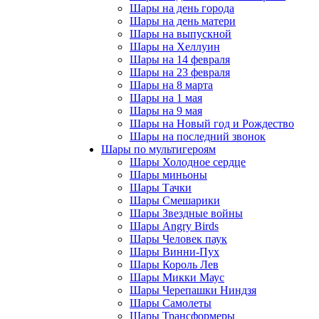
Шары на день города
Шары на день матери
Шары на выпускной
Шары на Хеллуин
Шары на 14 февраля
Шары на 23 февраля
Шары на 8 марта
Шары на 1 мая
Шары на 9 мая
Шары на Новый год и Рождество
Шары на последний звонок
Шары по мультигероям
Шары Холодное сердце
Шары миньоны
Шары Тачки
Шары Смешарики
Шары Звездные войны
Шары Angry Birds
Шары Человек паук
Шары Винни-Пух
Шары Король Лев
Шары Микки Маус
Шары Черепашки Ниндзя
Шары Самолеты
Шары Трансформеры