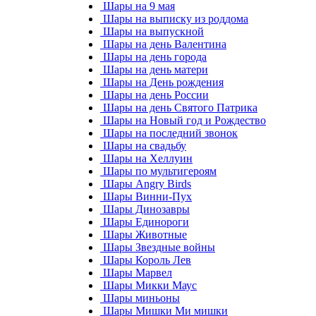
Шары на 9 мая
Шары на выписку из роддома
Шары на выпускной
Шары на день Валентина
Шары на день города
Шары на день матери
Шары на День рождения
Шары на день России
Шары на день Святого Патрика
Шары на Новый год и Рождество
Шары на последний звонок
Шары на свадьбу
Шары на Хеллуин
Шары по мультигероям
Шары Angry Birds
Шары Винни-Пух
Шары Динозавры
Шары Единороги
Шары Животные
Шары Звездные войны
Шары Король Лев
Шары Марвел
Шары Микки Маус
Шары миньоны
Шары Мишки Ми мишки