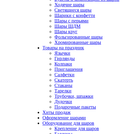
Ходячие шары
Светящиеся шары
Шарики с конфетти
Шары с перьями
Шары ШДМ
Шары круг
Фольгированные шары
Хромированные шары
Товары на праздник
Язычки
Гирлянды
Колпаки
Приглашения
Салфетки
Скатерть
Стаканы
Тарелки
Трубочки, шпажки
Дудочки
Подарочные пакеты
Хиты продаж
Оформление шарами
Оборудование для шаров
Крепление для шаров
Баллоны