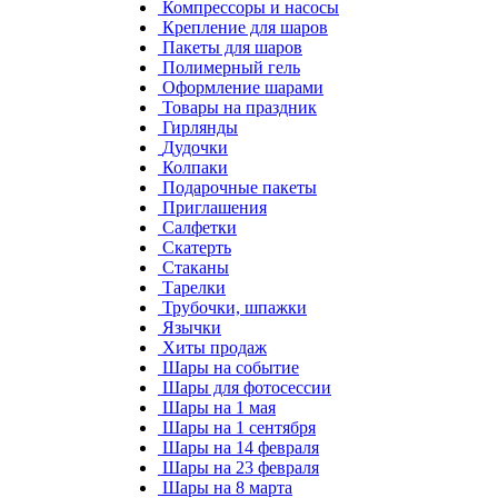
Компрессоры и насосы
Крепление для шаров
Пакеты для шаров
Полимерный гель
Оформление шарами
Товары на праздник
Гирлянды
Дудочки
Колпаки
Подарочные пакеты
Приглашения
Салфетки
Скатерть
Стаканы
Тарелки
Трубочки, шпажки
Язычки
Хиты продаж
Шары на событие
Шары для фотосессии
Шары на 1 мая
Шары на 1 сентября
Шары на 14 февраля
Шары на 23 февраля
Шары на 8 марта