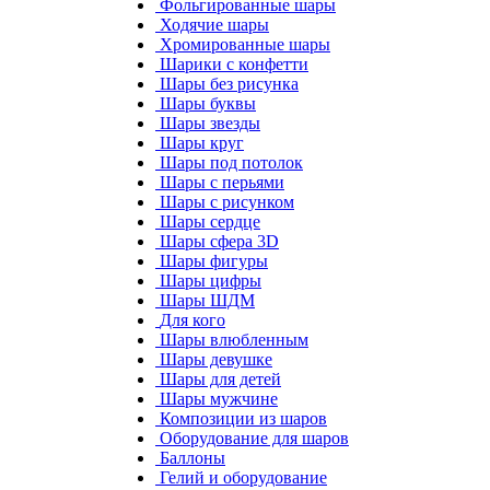
Фольгированные шары
Ходячие шары
Хромированные шары
Шарики с конфетти
Шары без рисунка
Шары буквы
Шары звезды
Шары круг
Шары под потолок
Шары с перьями
Шары с рисунком
Шары сердце
Шары сфера 3D
Шары фигуры
Шары цифры
Шары ШДМ
Для кого
Шары влюбленным
Шары девушке
Шары для детей
Шары мужчине
Композиции из шаров
Оборудование для шаров
Баллоны
Гелий и оборудование