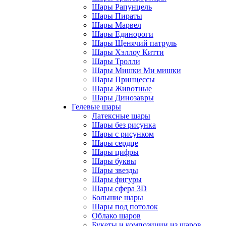
Шары Рапунцель
Шары Пираты
Шары Марвел
Шары Единороги
Шары Щенячий патруль
Шары Хэллоу Китти
Шары Тролли
Шары Мишки Ми мишки
Шары Принцессы
Шары Животные
Шары Динозавры
Гелевые шары
Латексные шары
Шары без рисунка
Шары с рисунком
Шары сердце
Шары цифры
Шары буквы
Шары звезды
Шары фигуры
Шары сфера 3D
Большие шары
Шары под потолок
Облако шаров
Букеты и композиции из шаров