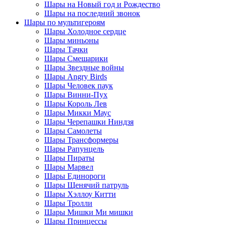
Шары на Новый год и Рождество
Шары на последний звонок
Шары по мультигероям
Шары Холодное сердце
Шары миньоны
Шары Тачки
Шары Смешарики
Шары Звездные войны
Шары Angry Birds
Шары Человек паук
Шары Винни-Пух
Шары Король Лев
Шары Микки Маус
Шары Черепашки Ниндзя
Шары Самолеты
Шары Трансформеры
Шары Рапунцель
Шары Пираты
Шары Марвел
Шары Единороги
Шары Щенячий патруль
Шары Хэллоу Китти
Шары Тролли
Шары Мишки Ми мишки
Шары Принцессы