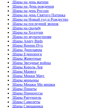
Шары на день матери
Шары на День рождения
Шары на день России
Шары на день Святого Патрика
Шары на Новый год и Рождество
Шары на последний звонок
Шары на свадьбу
Шары на Хеллуин
Шары по мультигероям
Шары Angry Birds
Шары Винни-Пух
Шары Динозавры
Шары Единороги
Шары Животные
Шары Звездные войны
Шары Король Лев
Шары Марвел
Шары Микки Маус
Шары миньоны
Шары Мишки Ми мишки
Шары Пираты
Шары Принцессы
Шары Рапунцель
Шары Самолеты
Шары Смешарики