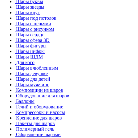
Шары буквы
Шары звезды
Шары круг
Шары под потолок
Шары с перьями
Шары с рисунком
Шары сердце
Шары сфера 3D
Шары фигуры
Шары цифры
Шары ШДМ
Для кого
Шары влюбленным
Шары девушке
Шары для детей
Шары мужчине
Композиции из шаров
Оборудование для шаров
Баллоны
Гелий и оборудование
Компрессоры и насосы
Крепление для шаров
Пакеты для шаров
Полимерный гель
Оформление шарами