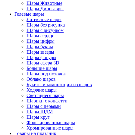
Шары Животные
Шары Динозавры
Гелевые шары
Латексные шары
Шары без рисунка
Шары с рисунком
Шары сердце
Шары цифры
Шары буквы
Шары звезды
Шары фигуры
Шары сфера 3D
Большие шары
Шары под потолок
Облако шаров
Букеты и композиции из шаров
Ходячие шары
Светящиеся шары
Шарики с конфетти
Шары с перьями
Шары ШДМ
Шары круг
Фольгированные шары
Хромированные шары
Товары на праздник