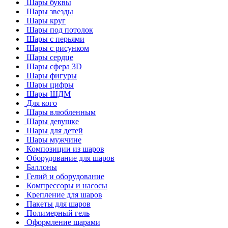
Шары буквы
Шары звезды
Шары круг
Шары под потолок
Шары с перьями
Шары с рисунком
Шары сердце
Шары сфера 3D
Шары фигуры
Шары цифры
Шары ШДМ
Для кого
Шары влюбленным
Шары девушке
Шары для детей
Шары мужчине
Композиции из шаров
Оборудование для шаров
Баллоны
Гелий и оборудование
Компрессоры и насосы
Крепление для шаров
Пакеты для шаров
Полимерный гель
Оформление шарами