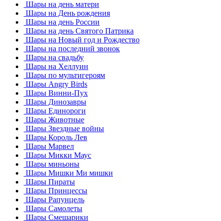
Шары на день матери
Шары на День рождения
Шары на день России
Шары на день Святого Патрика
Шары на Новый год и Рождество
Шары на последний звонок
Шары на свадьбу
Шары на Хеллуин
Шары по мультигероям
Шары Angry Birds
Шары Винни-Пух
Шары Динозавры
Шары Единороги
Шары Животные
Шары Звездные войны
Шары Король Лев
Шары Марвел
Шары Микки Маус
Шары миньоны
Шары Мишки Ми мишки
Шары Пираты
Шары Принцессы
Шары Рапунцель
Шары Самолеты
Шары Смешарики