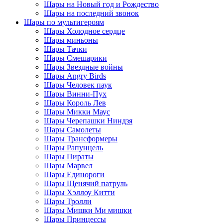
Шары на Новый год и Рождество
Шары на последний звонок
Шары по мультигероям
Шары Холодное сердце
Шары миньоны
Шары Тачки
Шары Смешарики
Шары Звездные войны
Шары Angry Birds
Шары Человек паук
Шары Винни-Пух
Шары Король Лев
Шары Микки Маус
Шары Черепашки Ниндзя
Шары Самолеты
Шары Трансформеры
Шары Рапунцель
Шары Пираты
Шары Марвел
Шары Единороги
Шары Щенячий патруль
Шары Хэллоу Китти
Шары Тролли
Шары Мишки Ми мишки
Шары Принцессы