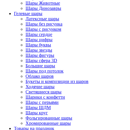
Шары Животные
Шары Динозавры
Гелевые шары
Латексные шары
Шары без рисунка
Шары с рисунком
Шары сердце
Шары цифры
Шары буквы
Шары звезды
Шары фигуры
Шары сфера 3D
Большие шары
Шары под потолок
Облако шаров
Букеты и композиции из шаров
Ходячие шары
Светящиеся шары
Шарики с конфетти
Шары с перьями
Шары ШДМ
Шары круг
Фольгированные шары
Хромированные шары
Товары на праздник