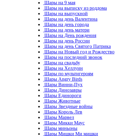
Шары на 9 мая
Шары на выписку из роддома
Шары на выпускной
Шары на день Валентина
Шары на день города
Шары на день матери
Шары на День рождения
Шары на день России
Шары на день Святого Патрика
Шары на Новый год и Рождество
Шары на последний звонок
Шары на свадьбу
Шары на Хеллуин
Шары по мультигероям
Шары Angry Birds
Шары Винни-Пух
Шары Динозавры
Шары Единороги
Шары Животные
Шары Звездные войны
Шары Король Лев
Шары Марвел
Шары Микки Маус
Шары миньоны
Шары Мишки Ми мишки