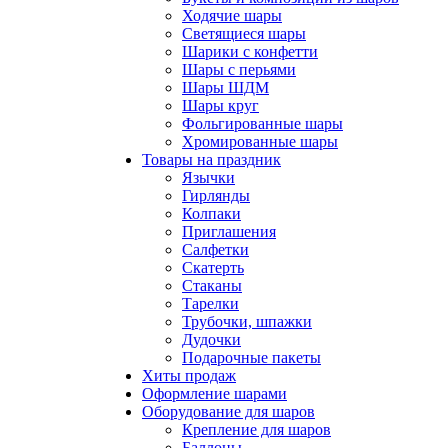
Ходячие шары
Светящиеся шары
Шарики с конфетти
Шары с перьями
Шары ШДМ
Шары круг
Фольгированные шары
Хромированные шары
Товары на праздник
Язычки
Гирлянды
Колпаки
Приглашения
Салфетки
Скатерть
Стаканы
Тарелки
Трубочки, шпажки
Дудочки
Подарочные пакеты
Хиты продаж
Оформление шарами
Оборудование для шаров
Крепление для шаров
Баллоны