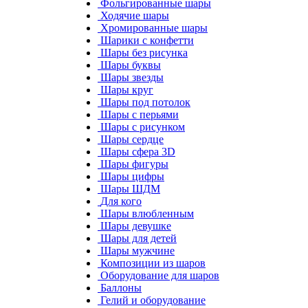
Фольгированные шары
Ходячие шары
Хромированные шары
Шарики с конфетти
Шары без рисунка
Шары буквы
Шары звезды
Шары круг
Шары под потолок
Шары с перьями
Шары с рисунком
Шары сердце
Шары сфера 3D
Шары фигуры
Шары цифры
Шары ШДМ
Для кого
Шары влюбленным
Шары девушке
Шары для детей
Шары мужчине
Композиции из шаров
Оборудование для шаров
Баллоны
Гелий и оборудование