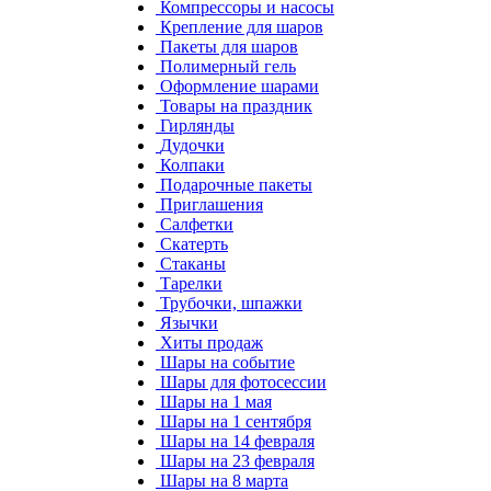
Компрессоры и насосы
Крепление для шаров
Пакеты для шаров
Полимерный гель
Оформление шарами
Товары на праздник
Гирлянды
Дудочки
Колпаки
Подарочные пакеты
Приглашения
Салфетки
Скатерть
Стаканы
Тарелки
Трубочки, шпажки
Язычки
Хиты продаж
Шары на событие
Шары для фотосессии
Шары на 1 мая
Шары на 1 сентября
Шары на 14 февраля
Шары на 23 февраля
Шары на 8 марта