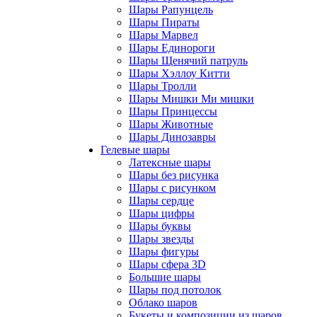
Шары Рапунцель
Шары Пираты
Шары Марвел
Шары Единороги
Шары Щенячий патруль
Шары Хэллоу Китти
Шары Тролли
Шары Мишки Ми мишки
Шары Принцессы
Шары Животные
Шары Динозавры
Гелевые шары
Латексные шары
Шары без рисунка
Шары с рисунком
Шары сердце
Шары цифры
Шары буквы
Шары звезды
Шары фигуры
Шары сфера 3D
Большие шары
Шары под потолок
Облако шаров
Букеты и композиции из шаров