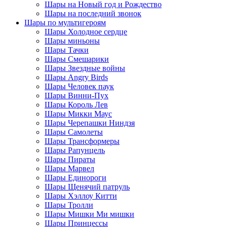
Шары на Новый год и Рождество
Шары на последний звонок
Шары по мультигероям
Шары Холодное сердце
Шары миньоны
Шары Тачки
Шары Смешарики
Шары Звездные войны
Шары Angry Birds
Шары Человек паук
Шары Винни-Пух
Шары Король Лев
Шары Микки Маус
Шары Черепашки Ниндзя
Шары Самолеты
Шары Трансформеры
Шары Рапунцель
Шары Пираты
Шары Марвел
Шары Единороги
Шары Щенячий патруль
Шары Хэллоу Китти
Шары Тролли
Шары Мишки Ми мишки
Шары Принцессы