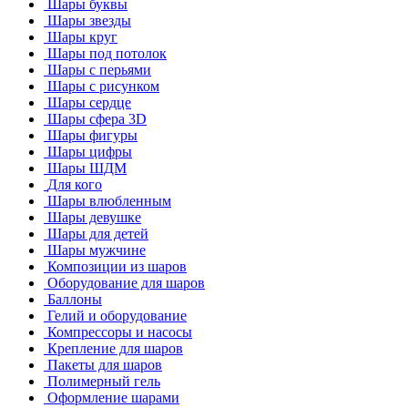
Шары буквы
Шары звезды
Шары круг
Шары под потолок
Шары с перьями
Шары с рисунком
Шары сердце
Шары сфера 3D
Шары фигуры
Шары цифры
Шары ШДМ
Для кого
Шары влюбленным
Шары девушке
Шары для детей
Шары мужчине
Композиции из шаров
Оборудование для шаров
Баллоны
Гелий и оборудование
Компрессоры и насосы
Крепление для шаров
Пакеты для шаров
Полимерный гель
Оформление шарами