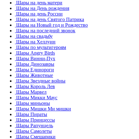
Шары на день матери
Шары на День рождения
Шары на день России
Шары на день Святого Патрика
Шары на Новый год и Рождество
Шары на последний звонок
Шары на свадьбу
Шары на Хеллуин
Шары по мультигероям
Шары Angry Birds
Шары Винни-Пух
Шары Динозавры
Шары Единороги
Шары Животные
Шары Звездные войны
Шары Король Лев
Шары Марвел
Шары Микки Маус
Шары миньоны
Шары Мишки Ми мишки
Шары Пираты
Шары Принцессы
Шары Рапунцель
Шары Самолеты
Шары Смешарики