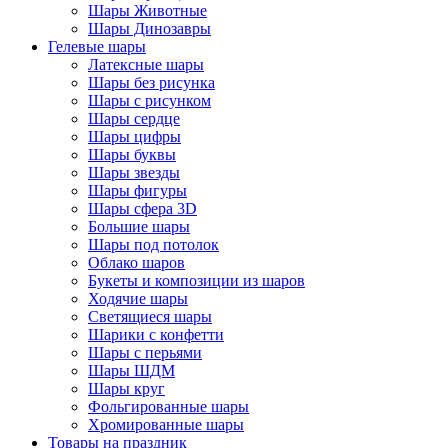
Шары Животные
Шары Динозавры
Гелевые шары
Латексные шары
Шары без рисунка
Шары с рисунком
Шары сердце
Шары цифры
Шары буквы
Шары звезды
Шары фигуры
Шары сфера 3D
Большие шары
Шары под потолок
Облако шаров
Букеты и композиции из шаров
Ходячие шары
Светящиеся шары
Шарики с конфетти
Шары с перьями
Шары ШДМ
Шары круг
Фольгированные шары
Хромированные шары
Товары на праздник