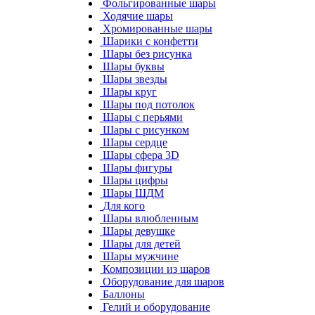
Фольгированные шары
Ходячие шары
Хромированные шары
Шарики с конфетти
Шары без рисунка
Шары буквы
Шары звезды
Шары круг
Шары под потолок
Шары с перьями
Шары с рисунком
Шары сердце
Шары сфера 3D
Шары фигуры
Шары цифры
Шары ШДМ
Для кого
Шары влюбленным
Шары девушке
Шары для детей
Шары мужчине
Композиции из шаров
Оборудование для шаров
Баллоны
Гелий и оборудование