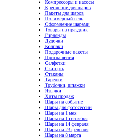
Компрессоры и насосы
Крепление для шаров
Пакеты для шаров
Полимерный гель
Оформление шарами
Товары на праздник
Гирлянды
Дудочки
Колпаки
Подарочные пакеты
Приглашения
Салфетки
Скатерть
Стаканы
Тарелки
Трубочки, шпажки
Язычки
Хиты продаж
Шары на событие
Шары для фотосессии
Шары на 1 мая
Шары на 1 сентября
Шары на 14 февраля
Шары на 23 февраля
Шары на 8 марта