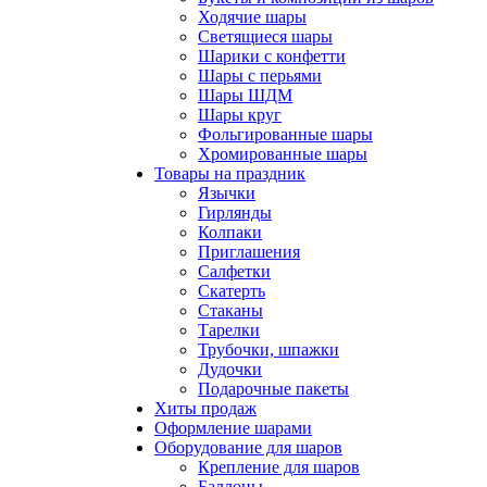
Ходячие шары
Светящиеся шары
Шарики с конфетти
Шары с перьями
Шары ШДМ
Шары круг
Фольгированные шары
Хромированные шары
Товары на праздник
Язычки
Гирлянды
Колпаки
Приглашения
Салфетки
Скатерть
Стаканы
Тарелки
Трубочки, шпажки
Дудочки
Подарочные пакеты
Хиты продаж
Оформление шарами
Оборудование для шаров
Крепление для шаров
Баллоны