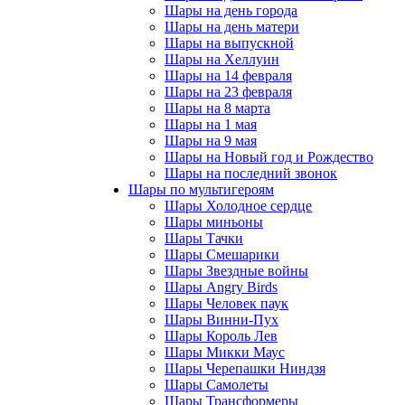
Шары на день города
Шары на день матери
Шары на выпускной
Шары на Хеллуин
Шары на 14 февраля
Шары на 23 февраля
Шары на 8 марта
Шары на 1 мая
Шары на 9 мая
Шары на Новый год и Рождество
Шары на последний звонок
Шары по мультигероям
Шары Холодное сердце
Шары миньоны
Шары Тачки
Шары Смешарики
Шары Звездные войны
Шары Angry Birds
Шары Человек паук
Шары Винни-Пух
Шары Король Лев
Шары Микки Маус
Шары Черепашки Ниндзя
Шары Самолеты
Шары Трансформеры