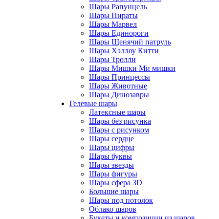
Шары Рапунцель
Шары Пираты
Шары Марвел
Шары Единороги
Шары Щенячий патруль
Шары Хэллоу Китти
Шары Тролли
Шары Мишки Ми мишки
Шары Принцессы
Шары Животные
Шары Динозавры
Гелевые шары
Латексные шары
Шары без рисунка
Шары с рисунком
Шары сердце
Шары цифры
Шары буквы
Шары звезды
Шары фигуры
Шары сфера 3D
Большие шары
Шары под потолок
Облако шаров
Букеты и композиции из шаров