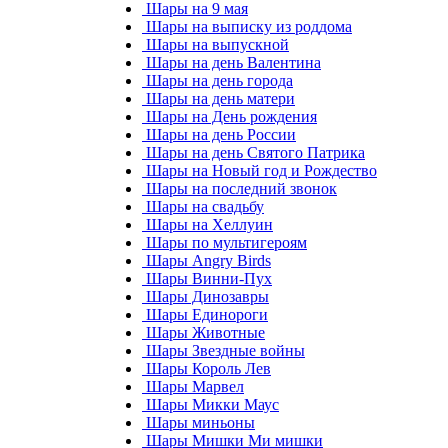
Шары на 9 мая
Шары на выписку из роддома
Шары на выпускной
Шары на день Валентина
Шары на день города
Шары на день матери
Шары на День рождения
Шары на день России
Шары на день Святого Патрика
Шары на Новый год и Рождество
Шары на последний звонок
Шары на свадьбу
Шары на Хеллуин
Шары по мультигероям
Шары Angry Birds
Шары Винни-Пух
Шары Динозавры
Шары Единороги
Шары Животные
Шары Звездные войны
Шары Король Лев
Шары Марвел
Шары Микки Маус
Шары миньоны
Шары Мишки Ми мишки