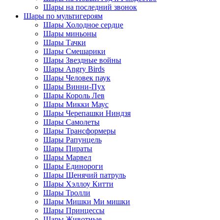
Шары на последний звонок
Шары по мультигероям
Шары Холодное сердце
Шары миньоны
Шары Тачки
Шары Смешарики
Шары Звездные войны
Шары Angry Birds
Шары Человек паук
Шары Винни-Пух
Шары Король Лев
Шары Микки Маус
Шары Черепашки Ниндзя
Шары Самолеты
Шары Трансформеры
Шары Рапунцель
Шары Пираты
Шары Марвел
Шары Единороги
Шары Щенячий патруль
Шары Хэллоу Китти
Шары Тролли
Шары Мишки Ми мишки
Шары Принцессы
Шары Животные