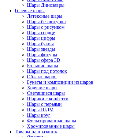
Шары Динозавры
Гелевые шары
Латексные шары
Шары без рисунка
Шары с рисунком
Шары сердце
Шары цифры
Шары буквы
Шары звезды
Шары фигуры
Шары сфера 3D
Большие шары
Шары под потолок
Облако шаров
Букеты и композиции из шаров
Ходячие шары
Светящиеся шары
Шарики с конфетти
Шары с перьями
Шары ШДМ
Шары круг
Фольгированные шары
Хромированные шары
Товары на праздник