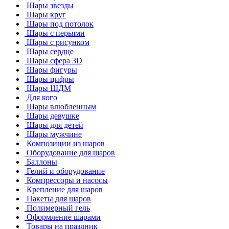
Шары звезды
Шары круг
Шары под потолок
Шары с перьями
Шары с рисунком
Шары сердце
Шары сфера 3D
Шары фигуры
Шары цифры
Шары ШДМ
Для кого
Шары влюбленным
Шары девушке
Шары для детей
Шары мужчине
Композиции из шаров
Оборудование для шаров
Баллоны
Гелий и оборудование
Компрессоры и насосы
Крепление для шаров
Пакеты для шаров
Полимерный гель
Оформление шарами
Товары на праздник