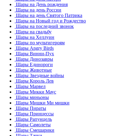
Шары на День рождения
Шары на день России
Шары на день Святого Патрика
Шары на Новый год и Рождество
Шары на последний звонок
Шары на свадьбу
Шары на Хеллуин
Шары по мультигероям
Шары Angry Birds
Шары Винни-Пух
Шары Динозавры
Шары Единороги
Шары Животные
Шары Звездные войны
Шары Король Лев
Шары Марвел
Шары Микки Маус
Шары миньоны
Шары Мишки Ми мишки
Шары Пираты
Шары Принцессы
Шары Рапунцель
Шары Самолеты
Шары Смешарики
Шары Тачки