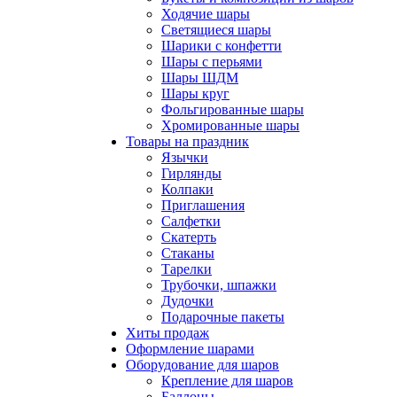
Ходячие шары
Светящиеся шары
Шарики с конфетти
Шары с перьями
Шары ШДМ
Шары круг
Фольгированные шары
Хромированные шары
Товары на праздник
Язычки
Гирлянды
Колпаки
Приглашения
Салфетки
Скатерть
Стаканы
Тарелки
Трубочки, шпажки
Дудочки
Подарочные пакеты
Хиты продаж
Оформление шарами
Оборудование для шаров
Крепление для шаров
Баллоны