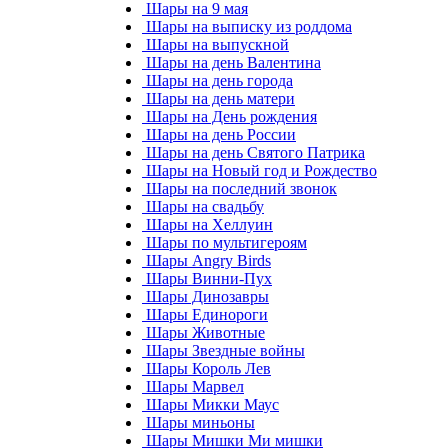
Шары на 9 мая
Шары на выписку из роддома
Шары на выпускной
Шары на день Валентина
Шары на день города
Шары на день матери
Шары на День рождения
Шары на день России
Шары на день Святого Патрика
Шары на Новый год и Рождество
Шары на последний звонок
Шары на свадьбу
Шары на Хеллуин
Шары по мультигероям
Шары Angry Birds
Шары Винни-Пух
Шары Динозавры
Шары Единороги
Шары Животные
Шары Звездные войны
Шары Король Лев
Шары Марвел
Шары Микки Маус
Шары миньоны
Шары Мишки Ми мишки