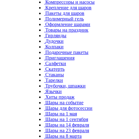
Компрессоры и насосы
Крепление для шаров
Пакеты для шаров
Полимерный гель
Оформление шарами
Товары на праздник
Гирлянды
Дудочки
Колпаки
Подарочные пакеты
Приглашения
Салфетки
Скатерть
Стаканы
Тарелки
Трубочки, шпажки
Язычки
Хиты продаж
Шары на событие
Шары для фотосессии
Шары на 1 мая
Шары на 1 сентября
Шары на 14 февраля
Шары на 23 февраля
Шары на 8 марта