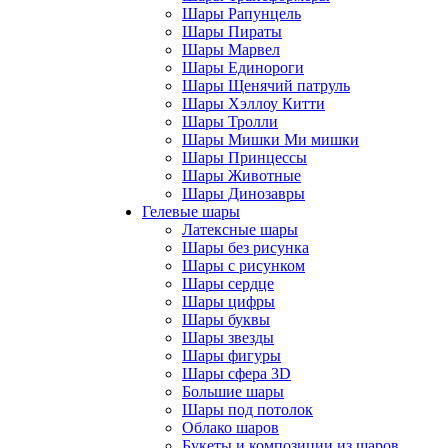
Шары Рапунцель
Шары Пираты
Шары Марвел
Шары Единороги
Шары Щенячий патруль
Шары Хэллоу Китти
Шары Тролли
Шары Мишки Ми мишки
Шары Принцессы
Шары Животные
Шары Динозавры
Гелевые шары
Латексные шары
Шары без рисунка
Шары с рисунком
Шары сердце
Шары цифры
Шары буквы
Шары звезды
Шары фигуры
Шары сфера 3D
Большие шары
Шары под потолок
Облако шаров
Букеты и композиции из шаров