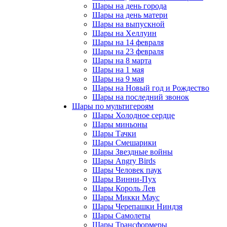
Шары на день города
Шары на день матери
Шары на выпускной
Шары на Хеллуин
Шары на 14 февраля
Шары на 23 февраля
Шары на 8 марта
Шары на 1 мая
Шары на 9 мая
Шары на Новый год и Рождество
Шары на последний звонок
Шары по мультигероям
Шары Холодное сердце
Шары миньоны
Шары Тачки
Шары Смешарики
Шары Звездные войны
Шары Angry Birds
Шары Человек паук
Шары Винни-Пух
Шары Король Лев
Шары Микки Маус
Шары Черепашки Ниндзя
Шары Самолеты
Шары Трансформеры