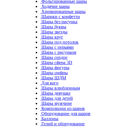
Фольгированные шары
Ходячие шары
Хромированные шары
Шарики с конфетти
Шары без рисунка
Шары буквы
Шары звезды
Шары круг
Шары под потолок
Шары с перьями
Шары с рисунком
Шары сердце
Шары сфера 3D
Шары фигуры
Шары цифры
Шары ШДМ
Для кого
Шары влюбленным
Шары девушке
Шары для детей
Шары мужчине
Композиции из шаров
Оборудование для шаров
Баллоны
Гелий и оборудование