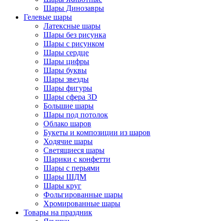
Шары Динозавры
Гелевые шары
Латексные шары
Шары без рисунка
Шары с рисунком
Шары сердце
Шары цифры
Шары буквы
Шары звезды
Шары фигуры
Шары сфера 3D
Большие шары
Шары под потолок
Облако шаров
Букеты и композиции из шаров
Ходячие шары
Светящиеся шары
Шарики с конфетти
Шары с перьями
Шары ШДМ
Шары круг
Фольгированные шары
Хромированные шары
Товары на праздник