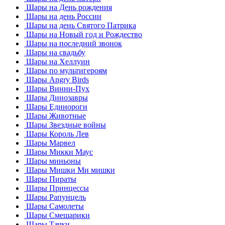
Шары на День рождения
Шары на день России
Шары на день Святого Патрика
Шары на Новый год и Рождество
Шары на последний звонок
Шары на свадьбу
Шары на Хеллуин
Шары по мультигероям
Шары Angry Birds
Шары Винни-Пух
Шары Динозавры
Шары Единороги
Шары Животные
Шары Звездные войны
Шары Король Лев
Шары Марвел
Шары Микки Маус
Шары миньоны
Шары Мишки Ми мишки
Шары Пираты
Шары Принцессы
Шары Рапунцель
Шары Самолеты
Шары Смешарики
Шары Тачки