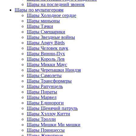
Шары на последний звонок
Шары по мультигероям
Шары Холодное сердце
Шары миньоны
Шары Тачки
Шары Смешарики
Шары Звездные войны
Шары Angry Birds
Шары Человек паук
Шары Винни-Пух
Шары Король Лев
Шары Микки Маус
Шары Черепашки Ниндзя
Шары Самолеты
Шары Трансформеры
Шары Рапунцель
Шары Пираты
Шары Марвел
Шары Единороги
Шары Щенячий патруль
Шары Хэллоу Китти
Шары Тролли
Шары Мишки Ми мишки
Шары Принцессы
Шары Животные