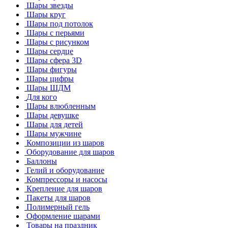
Шары звезды
Шары круг
Шары под потолок
Шары с перьями
Шары с рисунком
Шары сердце
Шары сфера 3D
Шары фигуры
Шары цифры
Шары ШДМ
Для кого
Шары влюбленным
Шары девушке
Шары для детей
Шары мужчине
Композиции из шаров
Оборудование для шаров
Баллоны
Гелий и оборудование
Компрессоры и насосы
Крепление для шаров
Пакеты для шаров
Полимерный гель
Оформление шарами
Товары на праздник