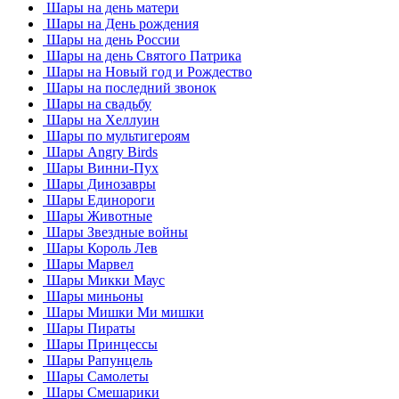
Шары на день матери
Шары на День рождения
Шары на день России
Шары на день Святого Патрика
Шары на Новый год и Рождество
Шары на последний звонок
Шары на свадьбу
Шары на Хеллуин
Шары по мультигероям
Шары Angry Birds
Шары Винни-Пух
Шары Динозавры
Шары Единороги
Шары Животные
Шары Звездные войны
Шары Король Лев
Шары Марвел
Шары Микки Маус
Шары миньоны
Шары Мишки Ми мишки
Шары Пираты
Шары Принцессы
Шары Рапунцель
Шары Самолеты
Шары Смешарики