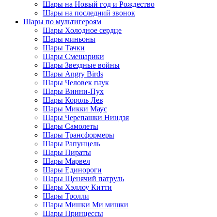
Шары на Новый год и Рождество
Шары на последний звонок
Шары по мультигероям
Шары Холодное сердце
Шары миньоны
Шары Тачки
Шары Смешарики
Шары Звездные войны
Шары Angry Birds
Шары Человек паук
Шары Винни-Пух
Шары Король Лев
Шары Микки Маус
Шары Черепашки Ниндзя
Шары Самолеты
Шары Трансформеры
Шары Рапунцель
Шары Пираты
Шары Марвел
Шары Единороги
Шары Щенячий патруль
Шары Хэллоу Китти
Шары Тролли
Шары Мишки Ми мишки
Шары Принцессы