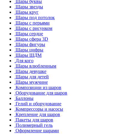
Шары буквы
Шары звезды
Шары круг
Шары под потолок
Шары с перьями
Шары с рисунком
Шары сердце
Шары сфера 3D
Шары фигуры
Шары цифры
Шары ШДМ
Для кого
Шары влюбленным
Шары девушке
Шары для детей
Шары мужчине
Композиции из шаров
Оборудование для шаров
Баллоны
Гелий и оборудование
Компрессоры и насосы
Крепление для шаров
Пакеты для шаров
Полимерный гель
Оформление шарами