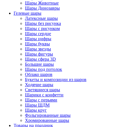
Шары Животные
Шары Динозавры
Гелевые шары
Латексные шары
Шары без рисунка
Шары с рисунком
Шары сердце
Шары цифры
Шары буквы
Шары звезды
Шары фигуры
Шары сфера 3D
Большие шары
Шары под потолок
Облако шаров
Букеты и композиции из шаров
Ходячие шары
Светящиеся шары
Шарики с конфетти
Шары с перьями
Шары ШДМ
Шары круг
Фольгированные шары
Хромированные шары
Товары на праздник