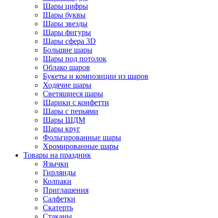
Шары цифры
Шары буквы
Шары звезды
Шары фигуры
Шары сфера 3D
Большие шары
Шары под потолок
Облако шаров
Букеты и композиции из шаров
Ходячие шары
Светящиеся шары
Шарики с конфетти
Шары с перьями
Шары ШДМ
Шары круг
Фольгированные шары
Хромированные шары
Товары на праздник
Язычки
Гирлянды
Колпаки
Приглашения
Салфетки
Скатерть
Стаканы