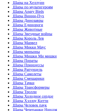
Шары на Хеллуин
Шары по мультигероям
Шары Angry Birds
Шары Винни-Пух
Шары Динозавры
Шары Единороги
Шары Животные
Шары Звездные войны
Шары Король Лев
Шары Марвел
Шары Микки Маус
Шары миньоны
Шары Мишки Ми мишки
Шары Пираты
Шары Принцессы
Шары Рапунцель
Шары Самолеты
Шары Смешарики
Шары Тачки
Шары Трансформеры
Шары Тролли
Шары Холодное сердце
Шары Хэллоу Китти
Шары Человек паук
Шары Черепашки Ниндзя