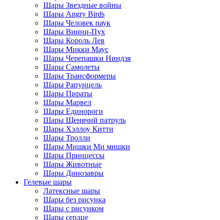
Шары Звездные войны
Шары Angry Birds
Шары Человек паук
Шары Винни-Пух
Шары Король Лев
Шары Микки Маус
Шары Черепашки Ниндзя
Шары Самолеты
Шары Трансформеры
Шары Рапунцель
Шары Пираты
Шары Марвел
Шары Единороги
Шары Щенячий патруль
Шары Хэллоу Китти
Шары Тролли
Шары Мишки Ми мишки
Шары Принцессы
Шары Животные
Шары Динозавры
Гелевые шары
Латексные шары
Шары без рисунка
Шары с рисунком
Шары сердце