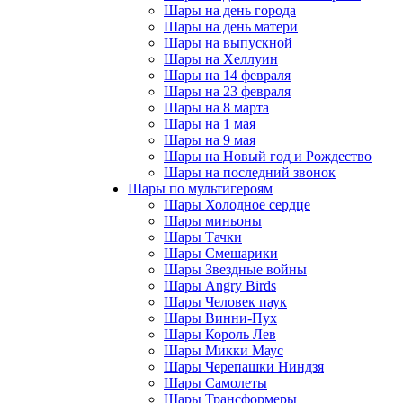
Шары на день города
Шары на день матери
Шары на выпускной
Шары на Хеллуин
Шары на 14 февраля
Шары на 23 февраля
Шары на 8 марта
Шары на 1 мая
Шары на 9 мая
Шары на Новый год и Рождество
Шары на последний звонок
Шары по мультигероям
Шары Холодное сердце
Шары миньоны
Шары Тачки
Шары Смешарики
Шары Звездные войны
Шары Angry Birds
Шары Человек паук
Шары Винни-Пух
Шары Король Лев
Шары Микки Маус
Шары Черепашки Ниндзя
Шары Самолеты
Шары Трансформеры