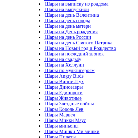
Шары на выписку из роддома
Шары на выпускной
Шары на день Валентина
Шары на день города
Шары на день матери
Шары на День рождения
Шары на день России
Шары на день Святого Патрика
Шары на Новый год и Рождество
Шары на последний звонок
Шары на свадьбу
Шары на Хеллуин
Шары по мультигероям
Шары Angry Birds
Шары Винни-Пух
Шары Динозавры
Шары Единороги
Шары Животные
Шары Звездные войны
Шары Король Лев
Шары Марвел
Шары Микки Маус
Шары миньоны
Шары Мишки Ми мишки
Шары Пираты