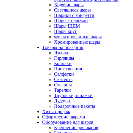
Ходячие шары
Светящиеся шары
Шарики с конфетти
Шары с перьями
Шары ШДМ
Шары круг
Фольгированные шары
Хромированные шары
Товары на праздник
Язычки
Гирлянды
Колпаки
Приглашения
Салфетки
Скатерть
Стаканы
Тарелки
Трубочки, шпажки
Дудочки
Подарочные пакеты
Хиты продаж
Оформление шарами
Оборудование для шаров
Крепление для шаров
Баллоны