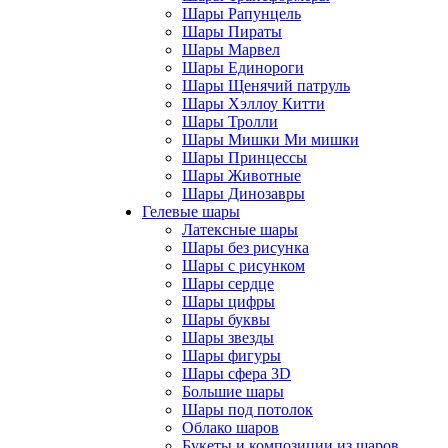
Шары Рапунцель
Шары Пираты
Шары Марвел
Шары Единороги
Шары Щенячий патруль
Шары Хэллоу Китти
Шары Тролли
Шары Мишки Ми мишки
Шары Принцессы
Шары Животные
Шары Динозавры
Гелевые шары
Латексные шары
Шары без рисунка
Шары с рисунком
Шары сердце
Шары цифры
Шары буквы
Шары звезды
Шары фигуры
Шары сфера 3D
Большие шары
Шары под потолок
Облако шаров
Букеты и композиции из шаров