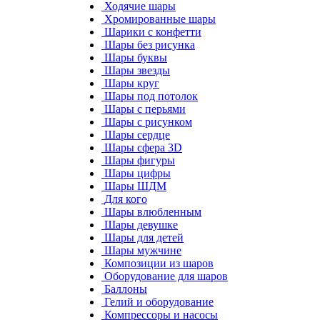
Ходячие шары
Хромированные шары
Шарики с конфетти
Шары без рисунка
Шары буквы
Шары звезды
Шары круг
Шары под потолок
Шары с перьями
Шары с рисунком
Шары сердце
Шары сфера 3D
Шары фигуры
Шары цифры
Шары ШДМ
Для кого
Шары влюбленным
Шары девушке
Шары для детей
Шары мужчине
Композиции из шаров
Оборудование для шаров
Баллоны
Гелий и оборудование
Компрессоры и насосы