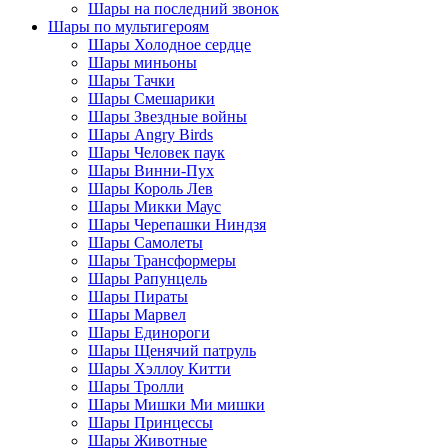
Шары на последний звонок
Шары по мультигероям
Шары Холодное сердце
Шары миньоны
Шары Тачки
Шары Смешарики
Шары Звездные войны
Шары Angry Birds
Шары Человек паук
Шары Винни-Пух
Шары Король Лев
Шары Микки Маус
Шары Черепашки Ниндзя
Шары Самолеты
Шары Трансформеры
Шары Рапунцель
Шары Пираты
Шары Марвел
Шары Единороги
Шары Щенячий патруль
Шары Хэллоу Китти
Шары Тролли
Шары Мишки Ми мишки
Шары Принцессы
Шары Животные