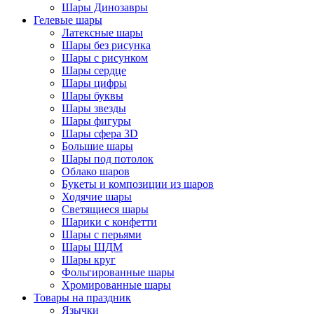
Шары Динозавры
Гелевые шары
Латексные шары
Шары без рисунка
Шары с рисунком
Шары сердце
Шары цифры
Шары буквы
Шары звезды
Шары фигуры
Шары сфера 3D
Большие шары
Шары под потолок
Облако шаров
Букеты и композиции из шаров
Ходячие шары
Светящиеся шары
Шарики с конфетти
Шары с перьями
Шары ШДМ
Шары круг
Фольгированные шары
Хромированные шары
Товары на праздник
Язычки