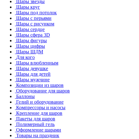
Шары звезды
Шары круг
Шары под потолок
Шары с перьями
Шары с рисунком
Шары сердце
Шары сфера 3D
Шары фигуры
Шары цифры
Шары ШДМ
Для кого
Шары влюбленным
Шары девушке
Шары для детей
Шары мужчине
Композиции из шаров
Оборудование для шаров
Баллоны
Гелий и оборудование
Компрессоры и насосы
Крепление для шаров
Пакеты для шаров
Полимерный гель
Оформление шарами
Товары на праздник