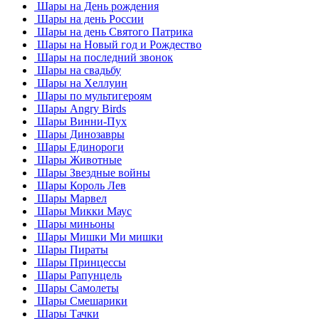
Шары на День рождения
Шары на день России
Шары на день Святого Патрика
Шары на Новый год и Рождество
Шары на последний звонок
Шары на свадьбу
Шары на Хеллуин
Шары по мультигероям
Шары Angry Birds
Шары Винни-Пух
Шары Динозавры
Шары Единороги
Шары Животные
Шары Звездные войны
Шары Король Лев
Шары Марвел
Шары Микки Маус
Шары миньоны
Шары Мишки Ми мишки
Шары Пираты
Шары Принцессы
Шары Рапунцель
Шары Самолеты
Шары Смешарики
Шары Тачки