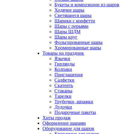
Букеты и композиции из шаров
Ходячие шары
Светящиеся шары
Шарики с конфетти
Шары с перьями
Шары ШДМ
Шары круг
Фольгированные шары
Хромированные шары
Товары на праздник
Язычки
Гирлянды
Колпаки
Приглашения
Салфетки
Скатерть
Стаканы
Тарелки
Трубочки, шпажки
Дудочки
Подарочные пакеты
Хиты продаж
Оформление шарами
Оборудование для шаров
Крепление для шаров