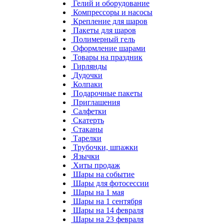
Гелий и оборудование
Компрессоры и насосы
Крепление для шаров
Пакеты для шаров
Полимерный гель
Оформление шарами
Товары на праздник
Гирлянды
Дудочки
Колпаки
Подарочные пакеты
Приглашения
Салфетки
Скатерть
Стаканы
Тарелки
Трубочки, шпажки
Язычки
Хиты продаж
Шары на событие
Шары для фотосессии
Шары на 1 мая
Шары на 1 сентября
Шары на 14 февраля
Шары на 23 февраля