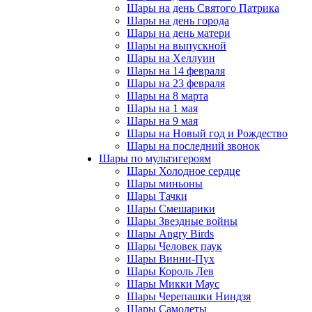
Шары на день Святого Патрика
Шары на день города
Шары на день матери
Шары на выпускной
Шары на Хеллуин
Шары на 14 февраля
Шары на 23 февраля
Шары на 8 марта
Шары на 1 мая
Шары на 9 мая
Шары на Новый год и Рождество
Шары на последний звонок
Шары по мультигероям
Шары Холодное сердце
Шары миньоны
Шары Тачки
Шары Смешарики
Шары Звездные войны
Шары Angry Birds
Шары Человек паук
Шары Винни-Пух
Шары Король Лев
Шары Микки Маус
Шары Черепашки Ниндзя
Шары Самолеты