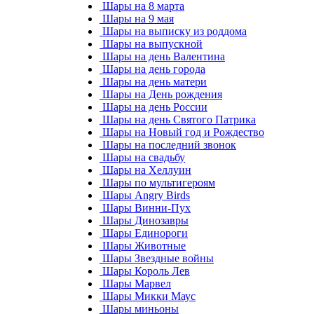
Шары на 8 марта
Шары на 9 мая
Шары на выписку из роддома
Шары на выпускной
Шары на день Валентина
Шары на день города
Шары на день матери
Шары на День рождения
Шары на день России
Шары на день Святого Патрика
Шары на Новый год и Рождество
Шары на последний звонок
Шары на свадьбу
Шары на Хеллуин
Шары по мультигероям
Шары Angry Birds
Шары Винни-Пух
Шары Динозавры
Шары Единороги
Шары Животные
Шары Звездные войны
Шары Король Лев
Шары Марвел
Шары Микки Маус
Шары миньоны