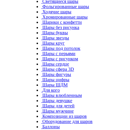
Светящиеся шары
Фольгированные шары
Ходячие шары
Хромированные шары
Шарики с конфетти
Шары без рисунка
Шары буквы
Шары звезды
Шары круг
Шары под потолок
Шары с перьями
Шары с рисунком
Шары сердце
Шары сфера 3D
Шары фигуры
Шары цифры
Шары ШДМ
Для кого
Шары влюбленным
Шары девушке
Шары для детей
Шары мужчине
Композиции из шаров
Оборудование для шаров
Баллоны