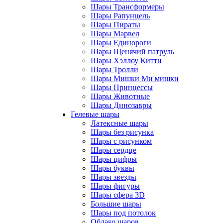
Шары Трансформеры
Шары Рапунцель
Шары Пираты
Шары Марвел
Шары Единороги
Шары Щенячий патруль
Шары Хэллоу Китти
Шары Тролли
Шары Мишки Ми мишки
Шары Принцессы
Шары Животные
Шары Динозавры
Гелевые шары
Латексные шары
Шары без рисунка
Шары с рисунком
Шары сердце
Шары цифры
Шары буквы
Шары звезды
Шары фигуры
Шары сфера 3D
Большие шары
Шары под потолок
Облако шаров