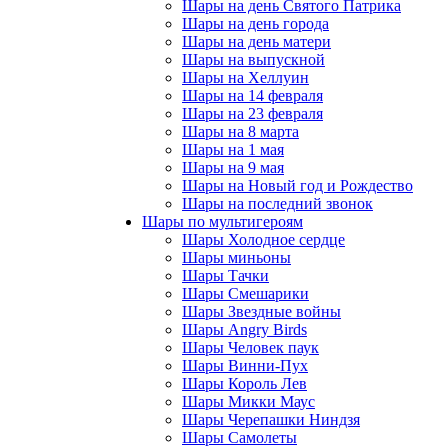
Шары на день Святого Патрика
Шары на день города
Шары на день матери
Шары на выпускной
Шары на Хеллуин
Шары на 14 февраля
Шары на 23 февраля
Шары на 8 марта
Шары на 1 мая
Шары на 9 мая
Шары на Новый год и Рождество
Шары на последний звонок
Шары по мультигероям
Шары Холодное сердце
Шары миньоны
Шары Тачки
Шары Смешарики
Шары Звездные войны
Шары Angry Birds
Шары Человек паук
Шары Винни-Пух
Шары Король Лев
Шары Микки Маус
Шары Черепашки Ниндзя
Шары Самолеты