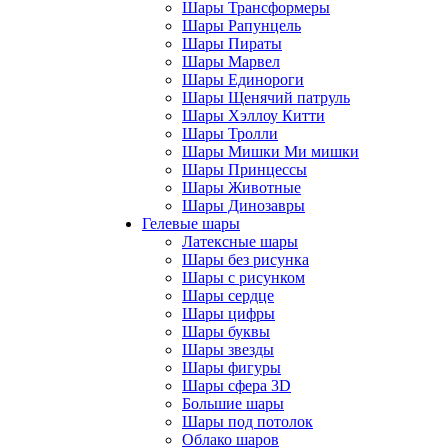
Шары Трансформеры
Шары Рапунцель
Шары Пираты
Шары Марвел
Шары Единороги
Шары Щенячий патруль
Шары Хэллоу Китти
Шары Тролли
Шары Мишки Ми мишки
Шары Принцессы
Шары Животные
Шары Динозавры
Гелевые шары
Латексные шары
Шары без рисунка
Шары с рисунком
Шары сердце
Шары цифры
Шары буквы
Шары звезды
Шары фигуры
Шары сфера 3D
Большие шары
Шары под потолок
Облако шаров