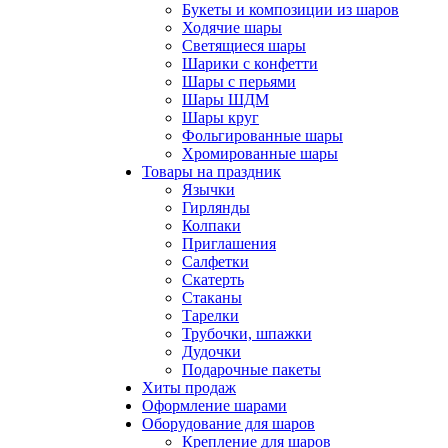
Букеты и композиции из шаров
Ходячие шары
Светящиеся шары
Шарики с конфетти
Шары с перьями
Шары ШДМ
Шары круг
Фольгированные шары
Хромированные шары
Товары на праздник
Язычки
Гирлянды
Колпаки
Приглашения
Салфетки
Скатерть
Стаканы
Тарелки
Трубочки, шпажки
Дудочки
Подарочные пакеты
Хиты продаж
Оформление шарами
Оборудование для шаров
Крепление для шаров