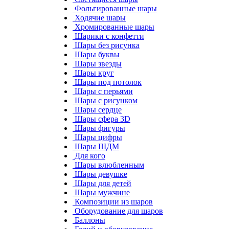
Фольгированные шары
Ходячие шары
Хромированные шары
Шарики с конфетти
Шары без рисунка
Шары буквы
Шары звезды
Шары круг
Шары под потолок
Шары с перьями
Шары с рисунком
Шары сердце
Шары сфера 3D
Шары фигуры
Шары цифры
Шары ШДМ
Для кого
Шары влюбленным
Шары девушке
Шары для детей
Шары мужчине
Композиции из шаров
Оборудование для шаров
Баллоны