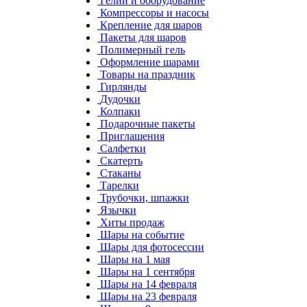
Гелий и оборудование
Компрессоры и насосы
Крепление для шаров
Пакеты для шаров
Полимерный гель
Оформление шарами
Товары на праздник
Гирлянды
Дудочки
Колпаки
Подарочные пакеты
Приглашения
Салфетки
Скатерть
Стаканы
Тарелки
Трубочки, шпажки
Язычки
Хиты продаж
Шары на событие
Шары для фотосессии
Шары на 1 мая
Шары на 1 сентября
Шары на 14 февраля
Шары на 23 февраля