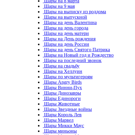
Шары на 8 марта
Шары на 9 мая
Шары на выписку из роддома
Шары на выпускной
Шары на день Валентина
Шары на день города
Шары на день матери
Шары на День рождения
Шары на день России
Шары на день Святого Патрика
Шары на Новый год и Рождество
Шары на последний звонок
Шары на свадьбу
Шары на Хеллуин
Шары по мультигероям
Шары Angry Birds
Шары Винни-Пух
Шары Динозавры
Шары Единороги
Шары Животные
Шары Звездные войны
Шары Король Лев
Шары Марвел
Шары Микки Маус
Шары миньоны