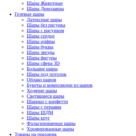
Шары Животные
Шары Динозавры
Гелевые шары
Латексные шары
Шары без рисунка
Шары с рисунком
Шары сердце
Шары цифры
Шары буквы
Шары звезды
Шары фигуры
Шары сфера 3D
Большие шары
Шары под потолок
Облако шаров
Букеты и композиции из шаров
Ходячие шары
Светящиеся шары
Шарики с конфетти
Шары с перьями
Шары ШДМ
Шары круг
Фольгированные шары
Хромированные шары
Товары на праздник