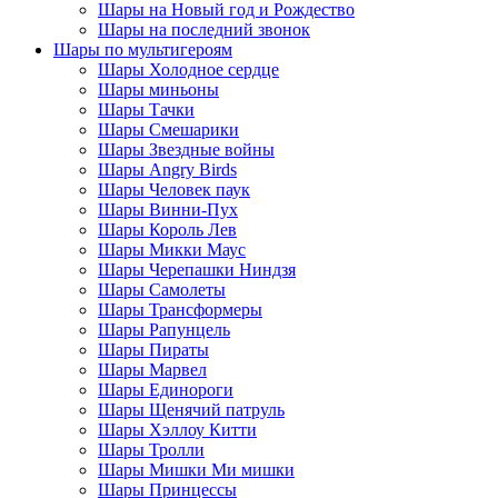
Шары на Новый год и Рождество
Шары на последний звонок
Шары по мультигероям
Шары Холодное сердце
Шары миньоны
Шары Тачки
Шары Смешарики
Шары Звездные войны
Шары Angry Birds
Шары Человек паук
Шары Винни-Пух
Шары Король Лев
Шары Микки Маус
Шары Черепашки Ниндзя
Шары Самолеты
Шары Трансформеры
Шары Рапунцель
Шары Пираты
Шары Марвел
Шары Единороги
Шары Щенячий патруль
Шары Хэллоу Китти
Шары Тролли
Шары Мишки Ми мишки
Шары Принцессы