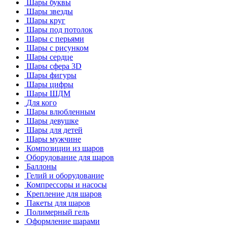
Шары буквы
Шары звезды
Шары круг
Шары под потолок
Шары с перьями
Шары с рисунком
Шары сердце
Шары сфера 3D
Шары фигуры
Шары цифры
Шары ШДМ
Для кого
Шары влюбленным
Шары девушке
Шары для детей
Шары мужчине
Композиции из шаров
Оборудование для шаров
Баллоны
Гелий и оборудование
Компрессоры и насосы
Крепление для шаров
Пакеты для шаров
Полимерный гель
Оформление шарами