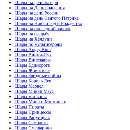
Шары на день матери
Шары на День рождения
Шары на день России
Шары на день Святого Патрика
Шары на Новый год и Рождество
Шары на последний звонок
Шары на свадьбу
Шары на Хеллуин
Шары по мультигероям
Шары Angry Birds
Шары Винни-Пух
Шары Динозавры
Шары Единороги
Шары Животные
Шары Звездные войны
Шары Король Лев
Шары Марвел
Шары Микки Маус
Шары миньоны
Шары Мишки Ми мишки
Шары Пираты
Шары Принцессы
Шары Рапунцель
Шары Самолеты
Шары Смешарики