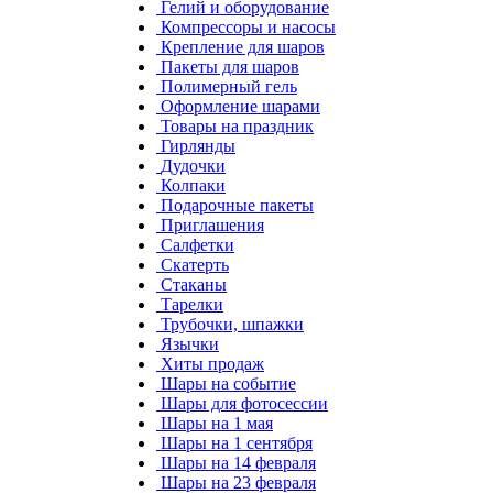
Гелий и оборудование
Компрессоры и насосы
Крепление для шаров
Пакеты для шаров
Полимерный гель
Оформление шарами
Товары на праздник
Гирлянды
Дудочки
Колпаки
Подарочные пакеты
Приглашения
Салфетки
Скатерть
Стаканы
Тарелки
Трубочки, шпажки
Язычки
Хиты продаж
Шары на событие
Шары для фотосессии
Шары на 1 мая
Шары на 1 сентября
Шары на 14 февраля
Шары на 23 февраля