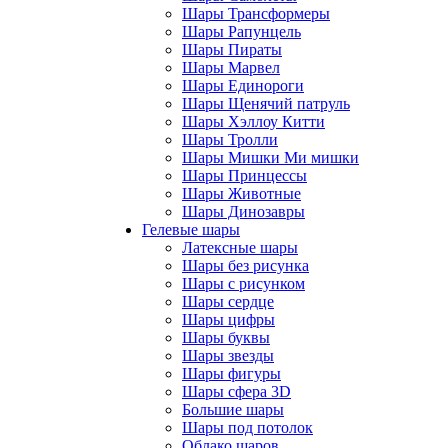
Шары Трансформеры
Шары Рапунцель
Шары Пираты
Шары Марвел
Шары Единороги
Шары Щенячий патруль
Шары Хэллоу Китти
Шары Тролли
Шары Мишки Ми мишки
Шары Принцессы
Шары Животные
Шары Динозавры
Гелевые шары
Латексные шары
Шары без рисунка
Шары с рисунком
Шары сердце
Шары цифры
Шары буквы
Шары звезды
Шары фигуры
Шары сфера 3D
Большие шары
Шары под потолок
Облако шаров