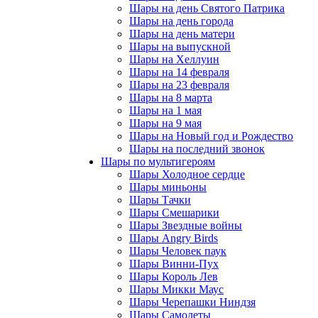
Шары на день Святого Патрика
Шары на день города
Шары на день матери
Шары на выпускной
Шары на Хеллуин
Шары на 14 февраля
Шары на 23 февраля
Шары на 8 марта
Шары на 1 мая
Шары на 9 мая
Шары на Новый год и Рождество
Шары на последний звонок
Шары по мультигероям
Шары Холодное сердце
Шары миньоны
Шары Тачки
Шары Смешарики
Шары Звездные войны
Шары Angry Birds
Шары Человек паук
Шары Винни-Пух
Шары Король Лев
Шары Микки Маус
Шары Черепашки Ниндзя
Шары Самолеты