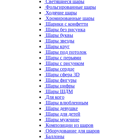
Светящиеся шары
Фольгированные шары
Ходячие шары
Хромированные шары
Шарики с конфетти
Шары без рисунка
Шары буквы
Шары звезды
Шары круг
Шары под потолок
Шары с перьями
Шары с рисунком
Шары сердце
Шары сфера 3D
Шары фигуры
Шары цифры
Шары ШДМ
Для кого
Шары влюбленным
Шары девушке
Шары для детей
Шары мужчине
Композиции из шаров
Оборудование для шаров
Баллоны