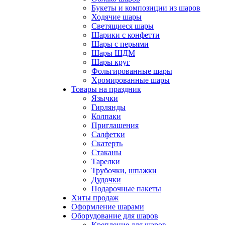
Букеты и композиции из шаров
Ходячие шары
Светящиеся шары
Шарики с конфетти
Шары с перьями
Шары ШДМ
Шары круг
Фольгированные шары
Хромированные шары
Товары на праздник
Язычки
Гирлянды
Колпаки
Приглашения
Салфетки
Скатерть
Стаканы
Тарелки
Трубочки, шпажки
Дудочки
Подарочные пакеты
Хиты продаж
Оформление шарами
Оборудование для шаров
Крепление для шаров