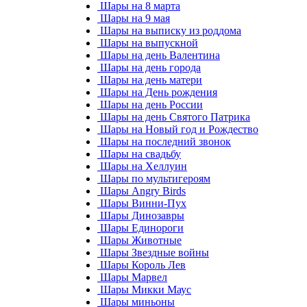
Шары на 8 марта
Шары на 9 мая
Шары на выписку из роддома
Шары на выпускной
Шары на день Валентина
Шары на день города
Шары на день матери
Шары на День рождения
Шары на день России
Шары на день Святого Патрика
Шары на Новый год и Рождество
Шары на последний звонок
Шары на свадьбу
Шары на Хеллуин
Шары по мультигероям
Шары Angry Birds
Шары Винни-Пух
Шары Динозавры
Шары Единороги
Шары Животные
Шары Звездные войны
Шары Король Лев
Шары Марвел
Шары Микки Маус
Шары миньоны