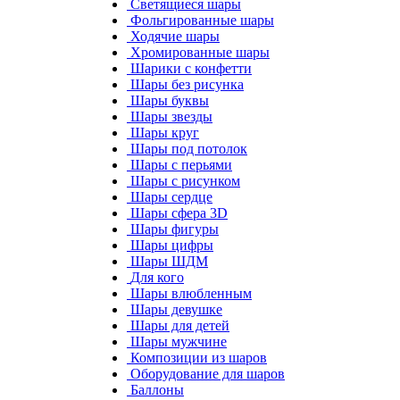
Светящиеся шары
Фольгированные шары
Ходячие шары
Хромированные шары
Шарики с конфетти
Шары без рисунка
Шары буквы
Шары звезды
Шары круг
Шары под потолок
Шары с перьями
Шары с рисунком
Шары сердце
Шары сфера 3D
Шары фигуры
Шары цифры
Шары ШДМ
Для кого
Шары влюбленным
Шары девушке
Шары для детей
Шары мужчине
Композиции из шаров
Оборудование для шаров
Баллоны