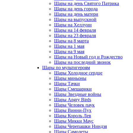
Шары на день Святого Патрика
Шары на день города
Шары на день матери
Шары на выпускной
Шары на Хеллуин
Шары на 14 февраля
Шары на 23 февраля
Шары на 8 марта
Шары на 1 мая
Шары на 9 мая
Шары на Новый год и Рождество
Шары на последний звонок
Шары по мультигероям
Шары Холодное сердце
Шары миньоны
Шары Тачки
Шары Смешарики
Шары Звездные войны
Шары Angry Birds
Шары Человек паук
Шары Винни-Пух
Шары Король Лев
Шары Микки Маус
Шары Черепашки Ниндзя
Шары Самолеты