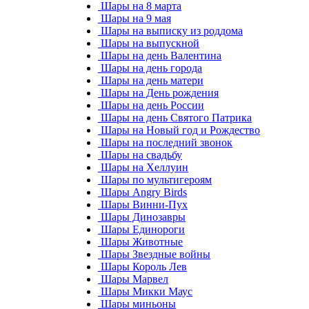
Шары на 8 марта
Шары на 9 мая
Шары на выписку из роддома
Шары на выпускной
Шары на день Валентина
Шары на день города
Шары на день матери
Шары на День рождения
Шары на день России
Шары на день Святого Патрика
Шары на Новый год и Рождество
Шары на последний звонок
Шары на свадьбу
Шары на Хеллуин
Шары по мультигероям
Шары Angry Birds
Шары Винни-Пух
Шары Динозавры
Шары Единороги
Шары Животные
Шары Звездные войны
Шары Король Лев
Шары Марвел
Шары Микки Маус
Шары миньоны