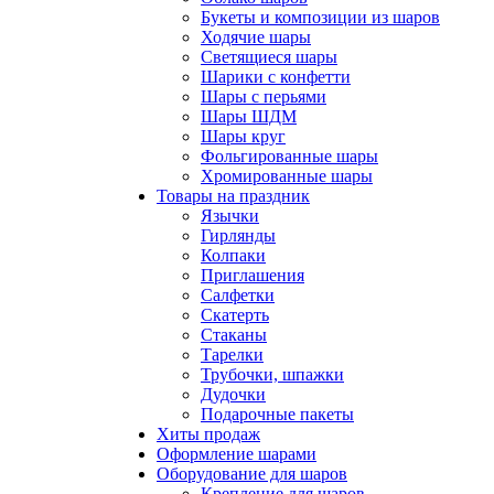
Букеты и композиции из шаров
Ходячие шары
Светящиеся шары
Шарики с конфетти
Шары с перьями
Шары ШДМ
Шары круг
Фольгированные шары
Хромированные шары
Товары на праздник
Язычки
Гирлянды
Колпаки
Приглашения
Салфетки
Скатерть
Стаканы
Тарелки
Трубочки, шпажки
Дудочки
Подарочные пакеты
Хиты продаж
Оформление шарами
Оборудование для шаров
Крепление для шаров