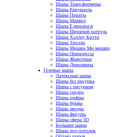
Шары Трансформеры
Шары Рапунцель
Шары Пираты
Шары Марвел
Шары Единороги
Шары Щенячий патруль
Шары Хэллоу Китти
Шары Тролли
Шары Мишки Ми мишки
Шары Принцессы
Шары Животные
Шары Динозавры
Гелевые шары
Латексные шары
Шары без рисунка
Шары с рисунком
Шары сердце
Шары цифры
Шары буквы
Шары звезды
Шары фигуры
Шары сфера 3D
Большие шары
Шары под потолок
Облако шаров