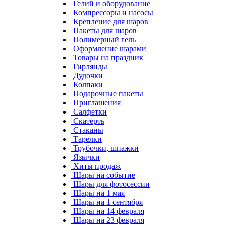
Гелий и оборудование
Компрессоры и насосы
Крепление для шаров
Пакеты для шаров
Полимерный гель
Оформление шарами
Товары на праздник
Гирлянды
Дудочки
Колпаки
Подарочные пакеты
Приглашения
Салфетки
Скатерть
Стаканы
Тарелки
Трубочки, шпажки
Язычки
Хиты продаж
Шары на событие
Шары для фотосессии
Шары на 1 мая
Шары на 1 сентября
Шары на 14 февраля
Шары на 23 февраля