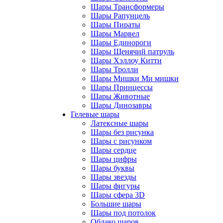
Шары Трансформеры
Шары Рапунцель
Шары Пираты
Шары Марвел
Шары Единороги
Шары Щенячий патруль
Шары Хэллоу Китти
Шары Тролли
Шары Мишки Ми мишки
Шары Принцессы
Шары Животные
Шары Динозавры
Гелевые шары
Латексные шары
Шары без рисунка
Шары с рисунком
Шары сердце
Шары цифры
Шары буквы
Шары звезды
Шары фигуры
Шары сфера 3D
Большие шары
Шары под потолок
Облако шаров