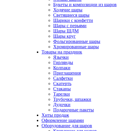
Букеты и композиции из шаров
Ходячие шары
Светящиеся шары
Шарики с конфетти
Шары с перьями
Шары ШДМ
Шары круг
Фольгированные шары
Хромированные шары
Товары на праздник
Язычки
Гирлянды
Колпаки
Приглашения
Салфетки
Скатерть
Стаканы
Тарелки
Трубочки, шпажки
Дудочки
Подарочные пакеты
Хиты продаж
Оформление шарами
Оборудование для шаров
Крепление для шаров