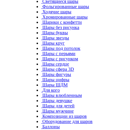
Светящиеся шары
Фольгированные шары
Ходячие шары
Хромированные шары
Шарики с конфетти
Шары без рисунка
Шары буквы
Шары звезды
Шары круг
Шары под потолок
Шары с перьями
Шары с рисунком
Шары сердце
Шары сфера 3D
Шары фигуры
Шары цифры
Шары ШДМ
Для кого
Шары влюбленным
Шары девушке
Шары для детей
Шары мужчине
Композиции из шаров
Оборудование для шаров
Баллоны