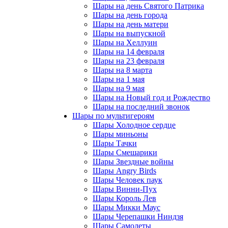
Шары на день Святого Патрика
Шары на день города
Шары на день матери
Шары на выпускной
Шары на Хеллуин
Шары на 14 февраля
Шары на 23 февраля
Шары на 8 марта
Шары на 1 мая
Шары на 9 мая
Шары на Новый год и Рождество
Шары на последний звонок
Шары по мультигероям
Шары Холодное сердце
Шары миньоны
Шары Тачки
Шары Смешарики
Шары Звездные войны
Шары Angry Birds
Шары Человек паук
Шары Винни-Пух
Шары Король Лев
Шары Микки Маус
Шары Черепашки Ниндзя
Шары Самолеты