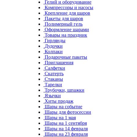
Гелий и оборудование
Компрессоры и насосы
Крепление для шаров
Пакеты для шаров
Полимерный гель
Оформление шарами
Товары на праздник
Гирлянды
Дудочки
Колпаки
Подарочные пакеты
Приглашения
Салфетки
Скатерть
Стаканы
Тарелки
Трубочки, шпажки
Язычки
Хиты продаж
Шары на событие
Шары для фотосессии
Шары на 1 мая
Шары на 1 сентября
Шары на 14 февраля
Шары на 23 февраля