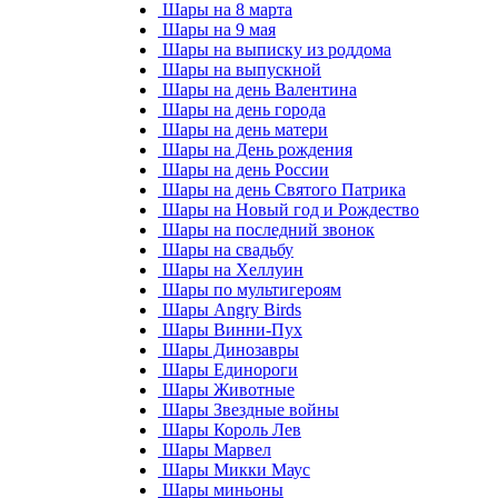
Шары на 8 марта
Шары на 9 мая
Шары на выписку из роддома
Шары на выпускной
Шары на день Валентина
Шары на день города
Шары на день матери
Шары на День рождения
Шары на день России
Шары на день Святого Патрика
Шары на Новый год и Рождество
Шары на последний звонок
Шары на свадьбу
Шары на Хеллуин
Шары по мультигероям
Шары Angry Birds
Шары Винни-Пух
Шары Динозавры
Шары Единороги
Шары Животные
Шары Звездные войны
Шары Король Лев
Шары Марвел
Шары Микки Маус
Шары миньоны