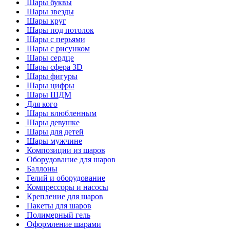
Шары буквы
Шары звезды
Шары круг
Шары под потолок
Шары с перьями
Шары с рисунком
Шары сердце
Шары сфера 3D
Шары фигуры
Шары цифры
Шары ШДМ
Для кого
Шары влюбленным
Шары девушке
Шары для детей
Шары мужчине
Композиции из шаров
Оборудование для шаров
Баллоны
Гелий и оборудование
Компрессоры и насосы
Крепление для шаров
Пакеты для шаров
Полимерный гель
Оформление шарами