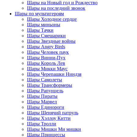
Шары на Новый год и Рождество
Шары на последний звонок
Шары по мультигероям
Шары Холодное сердце
Шары миньоны
Шары Тачки
Шары Смешарики
Шары Звездные войны
Шары Angry Birds
Шары Человек паук
Шары Винни-Пух
Шары Король Лев
Шары Микки Маус
Шары Черепашки Ниндзя
Шары Самолеты
Шары Трансформеры
Шары Рапунцель
Шары Пираты
Шары Марвел
Шары Единороги
Шары Щенячий патруль
Шары Хэллоу Китти
Шары Тролли
Шары Мишки Ми мишки
Шары Принцессы