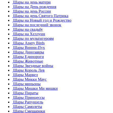
Шары на день матери
Шары на День рождения
Шары на день России
Шары на день Святого Патрика
Шары на Новый год и Рождество
Шары на последний звонок
Шары на свадьбу
Шары на Хеллуин
Шары по мультигероям
Шары Angry Birds
Шары Винни-Пух
Шары Динозавры
Шары Единороги
Шары Животные
Шары Звездные войны
Шары Король Лев
Шары Марвел
Шары Микки Маус
Шары миньоны
Шары Мишки Ми мишки
Шары Пираты
Шары Принцессы
Шары Рапунцель
Шары Самолеты
Шары Смешарики