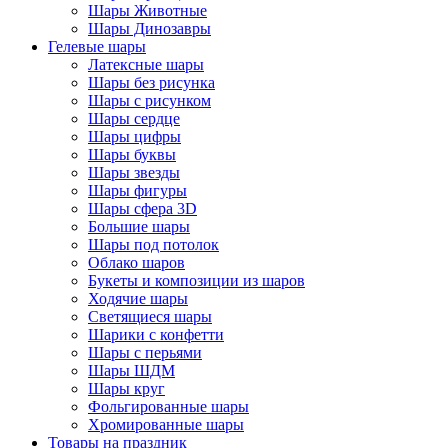
Шары Животные
Шары Динозавры
Гелевые шары
Латексные шары
Шары без рисунка
Шары с рисунком
Шары сердце
Шары цифры
Шары буквы
Шары звезды
Шары фигуры
Шары сфера 3D
Большие шары
Шары под потолок
Облако шаров
Букеты и композиции из шаров
Ходячие шары
Светящиеся шары
Шарики с конфетти
Шары с перьями
Шары ШДМ
Шары круг
Фольгированные шары
Хромированные шары
Товары на праздник