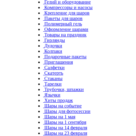
Гелий и оборудование
Компрессоры и насосы
Крепление для шаров
Пакеты для шаров
Полимерный гель
Оформление шарами
Товары на праздник
Гирлянды
Дудочки
Колпаки
Подарочные пакеты
Приглашения
Салфетки
Скатерть
Стаканы
Тарелки
Трубочки, шпажки
Язычки
Хиты продаж
Шары на событие
Шары для фотосессии
Шары на 1 мая
Шары на 1 сентября
Шары на 14 февраля
Шары на 23 февраля