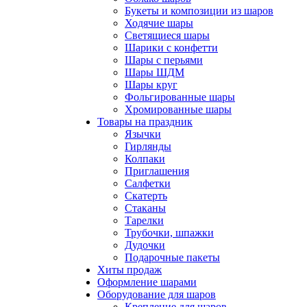
Букеты и композиции из шаров
Ходячие шары
Светящиеся шары
Шарики с конфетти
Шары с перьями
Шары ШДМ
Шары круг
Фольгированные шары
Хромированные шары
Товары на праздник
Язычки
Гирлянды
Колпаки
Приглашения
Салфетки
Скатерть
Стаканы
Тарелки
Трубочки, шпажки
Дудочки
Подарочные пакеты
Хиты продаж
Оформление шарами
Оборудование для шаров
Крепление для шаров