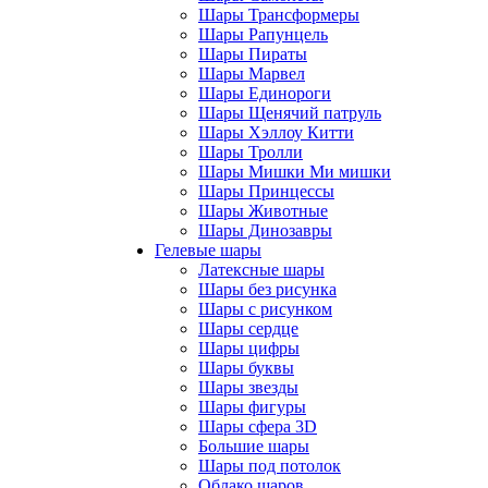
Шары Трансформеры
Шары Рапунцель
Шары Пираты
Шары Марвел
Шары Единороги
Шары Щенячий патруль
Шары Хэллоу Китти
Шары Тролли
Шары Мишки Ми мишки
Шары Принцессы
Шары Животные
Шары Динозавры
Гелевые шары
Латексные шары
Шары без рисунка
Шары с рисунком
Шары сердце
Шары цифры
Шары буквы
Шары звезды
Шары фигуры
Шары сфера 3D
Большие шары
Шары под потолок
Облако шаров