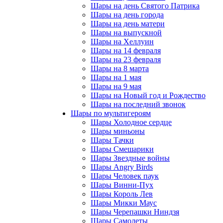
Шары на день Святого Патрика
Шары на день города
Шары на день матери
Шары на выпускной
Шары на Хеллуин
Шары на 14 февраля
Шары на 23 февраля
Шары на 8 марта
Шары на 1 мая
Шары на 9 мая
Шары на Новый год и Рождество
Шары на последний звонок
Шары по мультигероям
Шары Холодное сердце
Шары миньоны
Шары Тачки
Шары Смешарики
Шары Звездные войны
Шары Angry Birds
Шары Человек паук
Шары Винни-Пух
Шары Король Лев
Шары Микки Маус
Шары Черепашки Ниндзя
Шары Самолеты