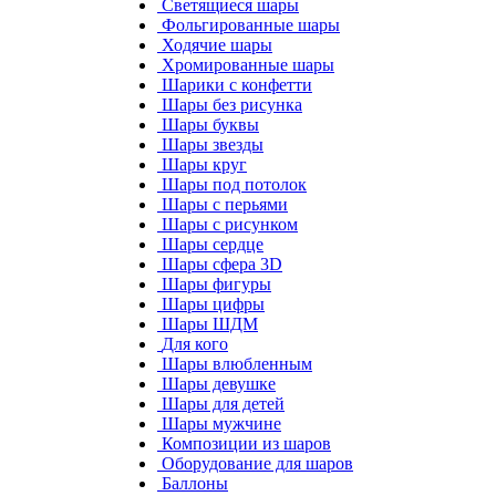
Светящиеся шары
Фольгированные шары
Ходячие шары
Хромированные шары
Шарики с конфетти
Шары без рисунка
Шары буквы
Шары звезды
Шары круг
Шары под потолок
Шары с перьями
Шары с рисунком
Шары сердце
Шары сфера 3D
Шары фигуры
Шары цифры
Шары ШДМ
Для кого
Шары влюбленным
Шары девушке
Шары для детей
Шары мужчине
Композиции из шаров
Оборудование для шаров
Баллоны