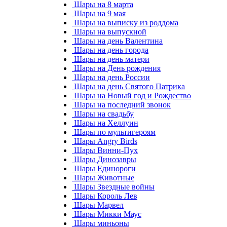
Шары на 8 марта
Шары на 9 мая
Шары на выписку из роддома
Шары на выпускной
Шары на день Валентина
Шары на день города
Шары на день матери
Шары на День рождения
Шары на день России
Шары на день Святого Патрика
Шары на Новый год и Рождество
Шары на последний звонок
Шары на свадьбу
Шары на Хеллуин
Шары по мультигероям
Шары Angry Birds
Шары Винни-Пух
Шары Динозавры
Шары Единороги
Шары Животные
Шары Звездные войны
Шары Король Лев
Шары Марвел
Шары Микки Маус
Шары миньоны