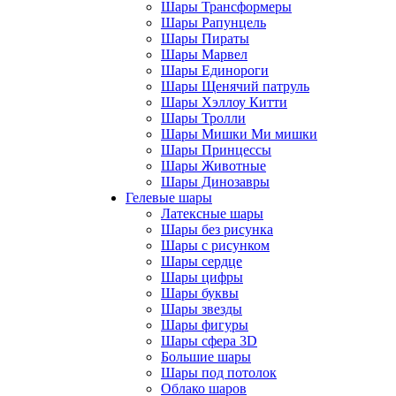
Шары Трансформеры
Шары Рапунцель
Шары Пираты
Шары Марвел
Шары Единороги
Шары Щенячий патруль
Шары Хэллоу Китти
Шары Тролли
Шары Мишки Ми мишки
Шары Принцессы
Шары Животные
Шары Динозавры
Гелевые шары
Латексные шары
Шары без рисунка
Шары с рисунком
Шары сердце
Шары цифры
Шары буквы
Шары звезды
Шары фигуры
Шары сфера 3D
Большие шары
Шары под потолок
Облако шаров