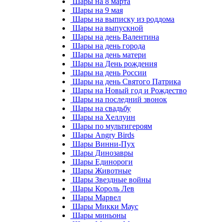
Шары на 8 марта
Шары на 9 мая
Шары на выписку из роддома
Шары на выпускной
Шары на день Валентина
Шары на день города
Шары на день матери
Шары на День рождения
Шары на день России
Шары на день Святого Патрика
Шары на Новый год и Рождество
Шары на последний звонок
Шары на свадьбу
Шары на Хеллуин
Шары по мультигероям
Шары Angry Birds
Шары Винни-Пух
Шары Динозавры
Шары Единороги
Шары Животные
Шары Звездные войны
Шары Король Лев
Шары Марвел
Шары Микки Маус
Шары миньоны