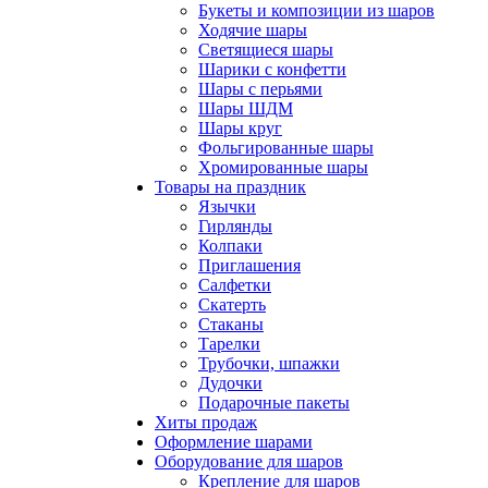
Букеты и композиции из шаров
Ходячие шары
Светящиеся шары
Шарики с конфетти
Шары с перьями
Шары ШДМ
Шары круг
Фольгированные шары
Хромированные шары
Товары на праздник
Язычки
Гирлянды
Колпаки
Приглашения
Салфетки
Скатерть
Стаканы
Тарелки
Трубочки, шпажки
Дудочки
Подарочные пакеты
Хиты продаж
Оформление шарами
Оборудование для шаров
Крепление для шаров