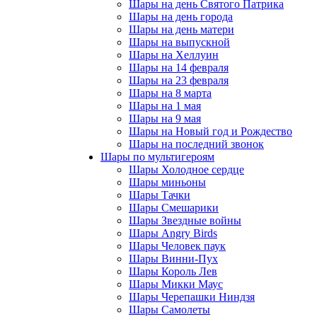
Шары на день Святого Патрика
Шары на день города
Шары на день матери
Шары на выпускной
Шары на Хеллуин
Шары на 14 февраля
Шары на 23 февраля
Шары на 8 марта
Шары на 1 мая
Шары на 9 мая
Шары на Новый год и Рождество
Шары на последний звонок
Шары по мультигероям
Шары Холодное сердце
Шары миньоны
Шары Тачки
Шары Смешарики
Шары Звездные войны
Шары Angry Birds
Шары Человек паук
Шары Винни-Пух
Шары Король Лев
Шары Микки Маус
Шары Черепашки Ниндзя
Шары Самолеты