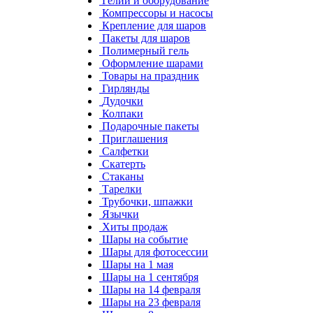
Гелий и оборудование
Компрессоры и насосы
Крепление для шаров
Пакеты для шаров
Полимерный гель
Оформление шарами
Товары на праздник
Гирлянды
Дудочки
Колпаки
Подарочные пакеты
Приглашения
Салфетки
Скатерть
Стаканы
Тарелки
Трубочки, шпажки
Язычки
Хиты продаж
Шары на событие
Шары для фотосессии
Шары на 1 мая
Шары на 1 сентября
Шары на 14 февраля
Шары на 23 февраля