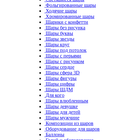
Фольгированные шары
Ходячие шары
Хромированные шары
Шарики с конфетти
Шары без рисунка
Шары буквы
Шары звезды
Шары круг
Шары под потолок
Шары с перьями
Шары с рисунком
Шары сердце
Шары сфера 3D
Шары фигуры
Шары цифры
Шары ШДМ
Для кого
Шары влюбленным
Шары девушке
Шары для детей
Шары мужчине
Композиции из шаров
Оборудование для шаров
Баллоны