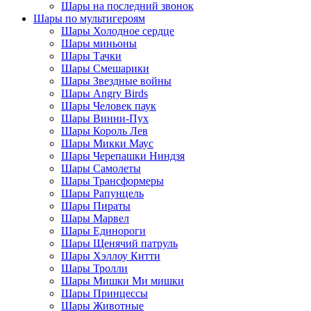
Шары на последний звонок
Шары по мультигероям
Шары Холодное сердце
Шары миньоны
Шары Тачки
Шары Смешарики
Шары Звездные войны
Шары Angry Birds
Шары Человек паук
Шары Винни-Пух
Шары Король Лев
Шары Микки Маус
Шары Черепашки Ниндзя
Шары Самолеты
Шары Трансформеры
Шары Рапунцель
Шары Пираты
Шары Марвел
Шары Единороги
Шары Щенячий патруль
Шары Хэллоу Китти
Шары Тролли
Шары Мишки Ми мишки
Шары Принцессы
Шары Животные