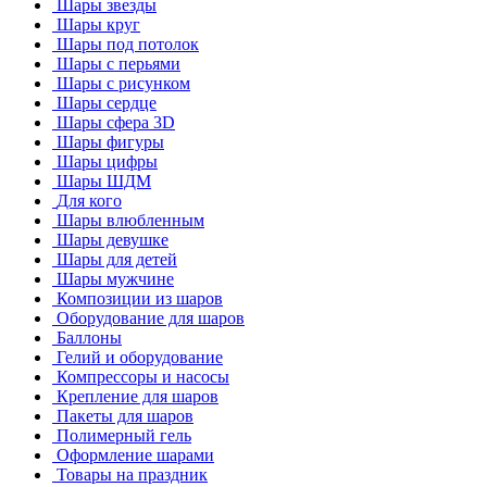
Шары звезды
Шары круг
Шары под потолок
Шары с перьями
Шары с рисунком
Шары сердце
Шары сфера 3D
Шары фигуры
Шары цифры
Шары ШДМ
Для кого
Шары влюбленным
Шары девушке
Шары для детей
Шары мужчине
Композиции из шаров
Оборудование для шаров
Баллоны
Гелий и оборудование
Компрессоры и насосы
Крепление для шаров
Пакеты для шаров
Полимерный гель
Оформление шарами
Товары на праздник