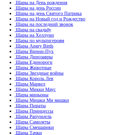
Шары на День рождения
Шары на день России
Шары на день Святого Патрика
Шары на Новый год и Рождество
Шары на последний звонок
Шары на свадьбу
Шары на Хеллуин
Шары по мультигероям
Шары Angry Birds
Шары Винни-Пух
Шары Динозавры
Шары Единороги
Шары Животные
Шары Звездные войны
Шары Король Лев
Шары Марвел
Шары Микки Маус
Шары миньоны
Шары Мишки Ми мишки
Шары Пираты
Шары Принцессы
Шары Рапунцель
Шары Самолеты
Шары Смешарики
Шары Тачки