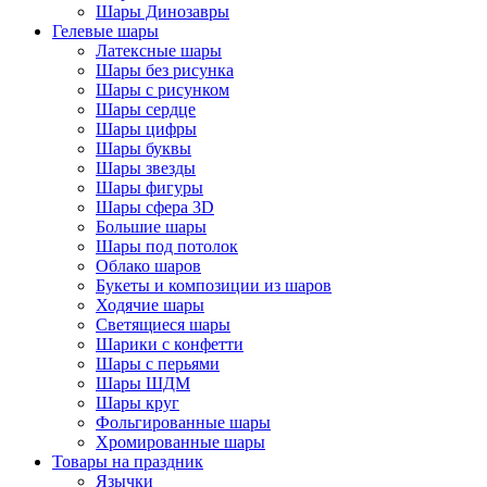
Шары Динозавры
Гелевые шары
Латексные шары
Шары без рисунка
Шары с рисунком
Шары сердце
Шары цифры
Шары буквы
Шары звезды
Шары фигуры
Шары сфера 3D
Большие шары
Шары под потолок
Облако шаров
Букеты и композиции из шаров
Ходячие шары
Светящиеся шары
Шарики с конфетти
Шары с перьями
Шары ШДМ
Шары круг
Фольгированные шары
Хромированные шары
Товары на праздник
Язычки