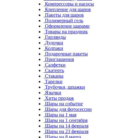
Компрессоры и насосы
Крепление для шаров
Пакеты для шаров
Полимерный гель
Оформление шарами
Товары на праздник
Гирлянды
Дудочки
Колпаки
Подарочные пакеты
Приглашения
Салфетки
Скатерть
Стаканы
Тарелки
Трубочки, шпажки
Язычки
Хиты продаж
Шары на событие
Шары для фотосессии
Шары на 1 мая
Шары на 1 сентября
Шары на 14 февраля
Шары на 23 февраля
Шары на 8 марта