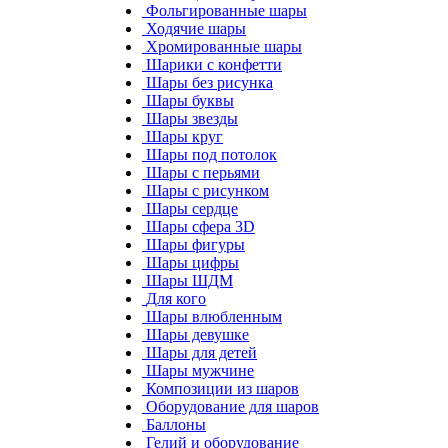
Фольгированные шары
Ходячие шары
Хромированные шары
Шарики с конфетти
Шары без рисунка
Шары буквы
Шары звезды
Шары круг
Шары под потолок
Шары с перьями
Шары с рисунком
Шары сердце
Шары сфера 3D
Шары фигуры
Шары цифры
Шары ШДМ
Для кого
Шары влюбленным
Шары девушке
Шары для детей
Шары мужчине
Композиции из шаров
Оборудование для шаров
Баллоны
Гелий и оборудование