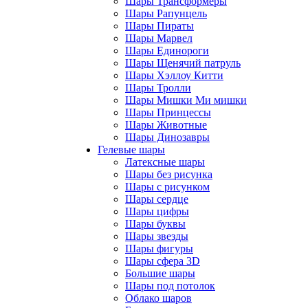
Шары Трансформеры
Шары Рапунцель
Шары Пираты
Шары Марвел
Шары Единороги
Шары Щенячий патруль
Шары Хэллоу Китти
Шары Тролли
Шары Мишки Ми мишки
Шары Принцессы
Шары Животные
Шары Динозавры
Гелевые шары
Латексные шары
Шары без рисунка
Шары с рисунком
Шары сердце
Шары цифры
Шары буквы
Шары звезды
Шары фигуры
Шары сфера 3D
Большие шары
Шары под потолок
Облако шаров