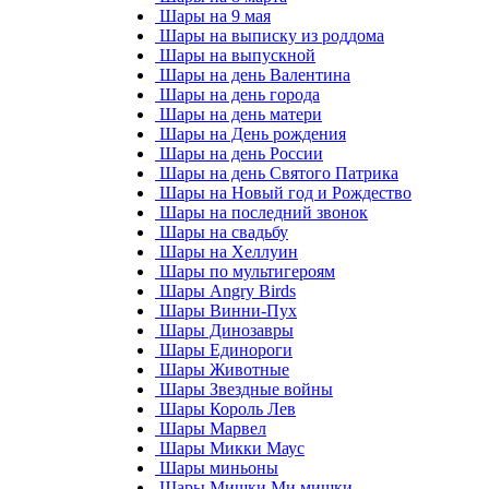
Шары на 9 мая
Шары на выписку из роддома
Шары на выпускной
Шары на день Валентина
Шары на день города
Шары на день матери
Шары на День рождения
Шары на день России
Шары на день Святого Патрика
Шары на Новый год и Рождество
Шары на последний звонок
Шары на свадьбу
Шары на Хеллуин
Шары по мультигероям
Шары Angry Birds
Шары Винни-Пух
Шары Динозавры
Шары Единороги
Шары Животные
Шары Звездные войны
Шары Король Лев
Шары Марвел
Шары Микки Маус
Шары миньоны
Шары Мишки Ми мишки