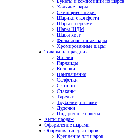
Букеты и композиции из шаров
Ходячие шары
Светящиеся шары
Шарики с конфетти
Шары с перьями
Шары ШДМ
Шары круг
Фольгированные шары
Хромированные шары
Товары на праздник
Язычки
Гирлянды
Колпаки
Приглашения
Салфетки
Скатерть
Стаканы
Тарелки
Трубочки, шпажки
Дудочки
Подарочные пакеты
Хиты продаж
Оформление шарами
Оборудование для шаров
Крепление для шаров