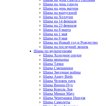
Шары на день города
Шары на день матери
Шары на выпускной
Шары на Хеллуин
Шары на 14 февраля
Шары на 23 февраля
Шары на 8 марта
Шары на 1 мая
Шары на 9 мая
Шары на Новый год и Рождество
Шары на последний звонок
Шары по мультигероям
Шары Холодное сердце
Шары миньоны
Шары Тачки
Шары Смешарики
Шары Звездные войны
Шары Angry Birds
Шары Человек паук
Шары Винни-Пух
Шары Король Лев
Шары Микки Маус
Шары Черепашки Ниндзя
Шары Самолеты