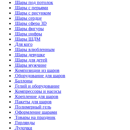
Шары под потолок
Шары с перьями
Шары с рисунком
Шары сердце
Шары сфера 3D
Шары фигуры
Шары цифры
Шары ШДМ
Для кого
Шары влюбленным
Шары девушке
Шары для детей
Шары мужчине
Композиции из шаров
Оборудование для шаров
Баллоны
Гелий и оборудование
Компрессоры и насосы
Крепление для шаров
Пакеты для шаров
Полимерный гель
Оформление шарами
Товары на праздник
Гирлянды
Дудочки