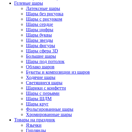
Гелевые шары
Латексные шары
Шары без рисунка
Шары с рисунком
Шары сердце
Шары цифры
Шары буквы
Шары звезды
Шары фигуры
Шары сфера 3D
Большие шары
Шары под потолок
Облако шаров
Букеты и композиции из шаров
Ходячие шары
Светящиеся шары
Шарики с конфетти
Шары с перьями
Шары ШДМ
Шары круг
Фольгированные шары
Хромированные шары
Товары на праздник
Язычки
Гирлянды