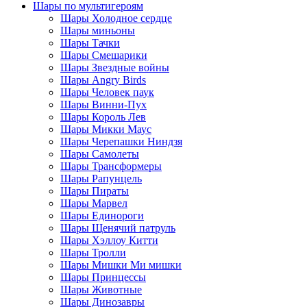
Шары по мультигероям
Шары Холодное сердце
Шары миньоны
Шары Тачки
Шары Смешарики
Шары Звездные войны
Шары Angry Birds
Шары Человек паук
Шары Винни-Пух
Шары Король Лев
Шары Микки Маус
Шары Черепашки Ниндзя
Шары Самолеты
Шары Трансформеры
Шары Рапунцель
Шары Пираты
Шары Марвел
Шары Единороги
Шары Щенячий патруль
Шары Хэллоу Китти
Шары Тролли
Шары Мишки Ми мишки
Шары Принцессы
Шары Животные
Шары Динозавры