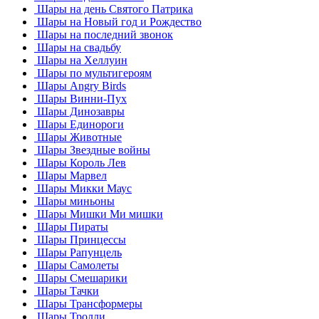
Шары на день Святого Патрика
Шары на Новый год и Рождество
Шары на последний звонок
Шары на свадьбу
Шары на Хеллуин
Шары по мультигероям
Шары Angry Birds
Шары Винни-Пух
Шары Динозавры
Шары Единороги
Шары Животные
Шары Звездные войны
Шары Король Лев
Шары Марвел
Шары Микки Маус
Шары миньоны
Шары Мишки Ми мишки
Шары Пираты
Шары Принцессы
Шары Рапунцель
Шары Самолеты
Шары Смешарики
Шары Тачки
Шары Трансформеры
Шары Тролли