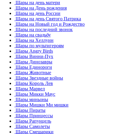
Шары на день матери
Шары на День рождения
Шары на день России
Шары на день Святого Патрика
Шары на Новый год и Рождество
Шары на последний звонок
Шары на свадьбу
Шары на Хеллуин
Шары по мультигероям
Шары Angry Birds
Шары Винни-Пух
Шары Динозавры
Шары Единороги
Шары Животные
Шары Звездные войны
Шары Король Лев
Шары Марвел
Шары Микки Маус
Шары миньоны
Шары Мишки Ми мишки
Шары Пираты
Шары Принцессы
Шары Рапунцель
Шары Самолеты
Шары Смешарики