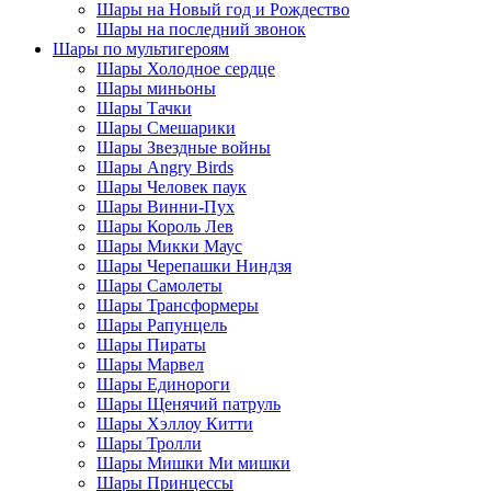
Шары на Новый год и Рождество
Шары на последний звонок
Шары по мультигероям
Шары Холодное сердце
Шары миньоны
Шары Тачки
Шары Смешарики
Шары Звездные войны
Шары Angry Birds
Шары Человек паук
Шары Винни-Пух
Шары Король Лев
Шары Микки Маус
Шары Черепашки Ниндзя
Шары Самолеты
Шары Трансформеры
Шары Рапунцель
Шары Пираты
Шары Марвел
Шары Единороги
Шары Щенячий патруль
Шары Хэллоу Китти
Шары Тролли
Шары Мишки Ми мишки
Шары Принцессы