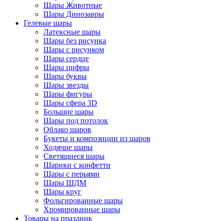
Шары Животные
Шары Динозавры
Гелевые шары
Латексные шары
Шары без рисунка
Шары с рисунком
Шары сердце
Шары цифры
Шары буквы
Шары звезды
Шары фигуры
Шары сфера 3D
Большие шары
Шары под потолок
Облако шаров
Букеты и композиции из шаров
Ходячие шары
Светящиеся шары
Шарики с конфетти
Шары с перьями
Шары ШДМ
Шары круг
Фольгированные шары
Хромированные шары
Товары на праздник