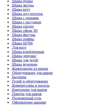
Шары буквы
Шары звезды
Шары круг
Шары под потолок
Шары с перьями
Шары с рисунком
Шары сердце
Шары сфера 3D
Шары фигуры
Шары цифры
Шары ШДМ
Для кого
Шары влюбленным
Шары девушке
Шары для детей
Шары мужчине
Композиции из шаров
Оборудование для шаров
Баллоны
Гелий и оборудование
Компрессоры и насосы
Крепление для шаров
Пакеты для шаров
Полимерный гель
Оформление шарами