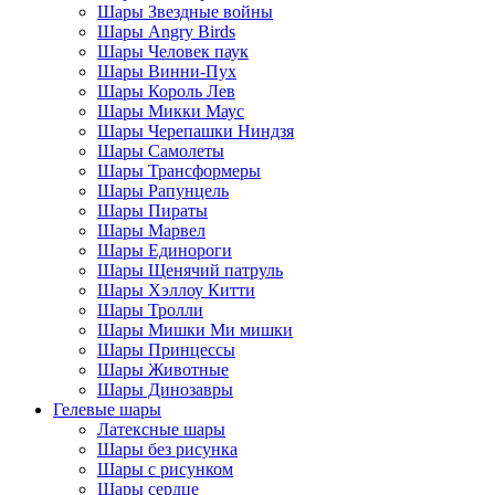
Шары Звездные войны
Шары Angry Birds
Шары Человек паук
Шары Винни-Пух
Шары Король Лев
Шары Микки Маус
Шары Черепашки Ниндзя
Шары Самолеты
Шары Трансформеры
Шары Рапунцель
Шары Пираты
Шары Марвел
Шары Единороги
Шары Щенячий патруль
Шары Хэллоу Китти
Шары Тролли
Шары Мишки Ми мишки
Шары Принцессы
Шары Животные
Шары Динозавры
Гелевые шары
Латексные шары
Шары без рисунка
Шары с рисунком
Шары сердце