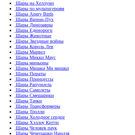
Шары на Хеллуин
Шары по мультигероям
Шары Angry Birds
Шары Винни-Пух
Шары Динозавры
Шары Единороги
Шары Животные
Шары Звездные войны
Шары Король Лев
Шары Марвел
Шары Микки Маус
Шары миньоны
Шары Мишки Ми мишки
Шары Пираты
Шары Принцессы
Шары Рапунцель
Шары Самолеты
Шары Смешарики
Шары Тачки
Шары Трансформеры
Шары Тролли
Шары Холодное сердце
Шары Хэллоу Китти
Шары Человек паук
Шары Черепашки Ниндзя