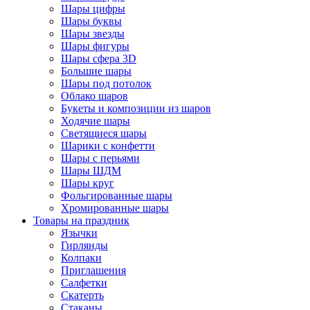
Шары цифры
Шары буквы
Шары звезды
Шары фигуры
Шары сфера 3D
Большие шары
Шары под потолок
Облако шаров
Букеты и композиции из шаров
Ходячие шары
Светящиеся шары
Шарики с конфетти
Шары с перьями
Шары ШДМ
Шары круг
Фольгированные шары
Хромированные шары
Товары на праздник
Язычки
Гирлянды
Колпаки
Приглашения
Салфетки
Скатерть
Стаканы