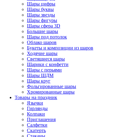
Шары цифры
Шары буквы
Шары звезды
Шары фигуры
Шары сфера 3D
Большие шары
Шары под потолок
Облако шаров
Букеты и композиции из шаров
Ходячие шары
Светящиеся шары
Шарики с конфетти
Шары с перьями
Шары ШДМ
Шары круг
Фольгированные шары
Хромированные шары
Товары на праздник
Язычки
Гирлянды
Колпаки
Приглашения
Салфетки
Скатерть
Стаканы