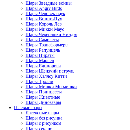
Шары Звездные войны
Шары Angry Birds
Шары Человек паук
Шары Винни-Пух
Шары Король Лев
Шары Микки Маус
Шары Черепашки Ниндзя
Шары Самолеты
Шары Трансформеры
Шары Рапунцель
Шары Пираты
Шары Марвел
Шары Единороги
Шары Щенячий патруль
Шары Хэллоу Китти
Шары Тролли
Шары Мишки Ми мишки
Шары Принцессы
Шары Животные
Шары Динозавры
Гелевые шары
Латексные шары
Шары без рисунка
Шары с рисунком
Шары сердце