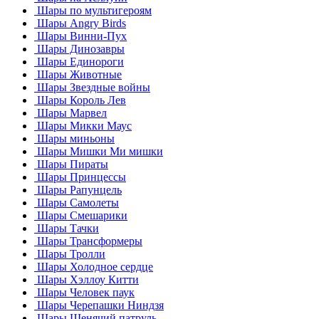
Шары по мультигероям
Шары Angry Birds
Шары Винни-Пух
Шары Динозавры
Шары Единороги
Шары Животные
Шары Звездные войны
Шары Король Лев
Шары Марвел
Шары Микки Маус
Шары миньоны
Шары Мишки Ми мишки
Шары Пираты
Шары Принцессы
Шары Рапунцель
Шары Самолеты
Шары Смешарики
Шары Тачки
Шары Трансформеры
Шары Тролли
Шары Холодное сердце
Шары Хэллоу Китти
Шары Человек паук
Шары Черепашки Ниндзя
Шары Щенячий патруль