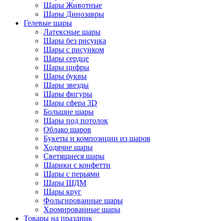
Шары Животные
Шары Динозавры
Гелевые шары
Латексные шары
Шары без рисунка
Шары с рисунком
Шары сердце
Шары цифры
Шары буквы
Шары звезды
Шары фигуры
Шары сфера 3D
Большие шары
Шары под потолок
Облако шаров
Букеты и композиции из шаров
Ходячие шары
Светящиеся шары
Шарики с конфетти
Шары с перьями
Шары ШДМ
Шары круг
Фольгированные шары
Хромированные шары
Товары на праздник