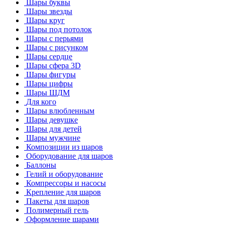
Шары буквы
Шары звезды
Шары круг
Шары под потолок
Шары с перьями
Шары с рисунком
Шары сердце
Шары сфера 3D
Шары фигуры
Шары цифры
Шары ШДМ
Для кого
Шары влюбленным
Шары девушке
Шары для детей
Шары мужчине
Композиции из шаров
Оборудование для шаров
Баллоны
Гелий и оборудование
Компрессоры и насосы
Крепление для шаров
Пакеты для шаров
Полимерный гель
Оформление шарами