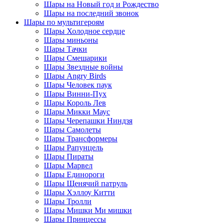
Шары на Новый год и Рождество
Шары на последний звонок
Шары по мультигероям
Шары Холодное сердце
Шары миньоны
Шары Тачки
Шары Смешарики
Шары Звездные войны
Шары Angry Birds
Шары Человек паук
Шары Винни-Пух
Шары Король Лев
Шары Микки Маус
Шары Черепашки Ниндзя
Шары Самолеты
Шары Трансформеры
Шары Рапунцель
Шары Пираты
Шары Марвел
Шары Единороги
Шары Щенячий патруль
Шары Хэллоу Китти
Шары Тролли
Шары Мишки Ми мишки
Шары Принцессы