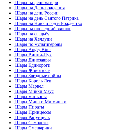
Шары на день матери
Шары на День рождения
Шары на день России
Шары на день Святого Патрика
Шары на Новый год и Рождество
Шары на последний звонок
Шары на свадьбу
Шары на Хеллуин
Шары по мультигероям
Шары Angry Birds
Шары Винни-Пух
Шары Динозавры
Шары Единороги
Шары Животные
Шары Звездные войны
Шары Король Лев
Шары Марвел
Шары Микки Маус
Шары миньоны
Шары Мишки Ми мишки
Шары Пираты
Шары Принцессы
Шары Рапунцель
Шары Самолеты
Шары Смешарики