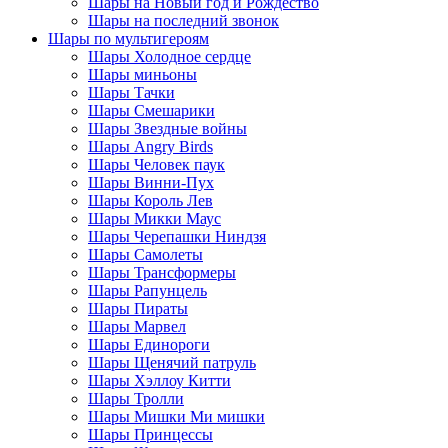
Шары на Новый год и Рождество
Шары на последний звонок
Шары по мультигероям
Шары Холодное сердце
Шары миньоны
Шары Тачки
Шары Смешарики
Шары Звездные войны
Шары Angry Birds
Шары Человек паук
Шары Винни-Пух
Шары Король Лев
Шары Микки Маус
Шары Черепашки Ниндзя
Шары Самолеты
Шары Трансформеры
Шары Рапунцель
Шары Пираты
Шары Марвел
Шары Единороги
Шары Щенячий патруль
Шары Хэллоу Китти
Шары Тролли
Шары Мишки Ми мишки
Шары Принцессы