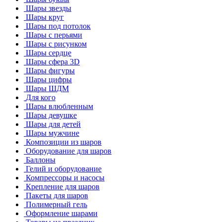
Шары звезды
Шары круг
Шары под потолок
Шары с перьями
Шары с рисунком
Шары сердце
Шары сфера 3D
Шары фигуры
Шары цифры
Шары ШДМ
Для кого
Шары влюбленным
Шары девушке
Шары для детей
Шары мужчине
Композиции из шаров
Оборудование для шаров
Баллоны
Гелий и оборудование
Компрессоры и насосы
Крепление для шаров
Пакеты для шаров
Полимерный гель
Оформление шарами