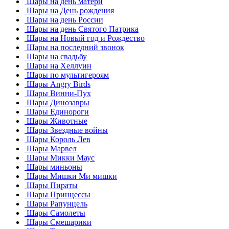
Шары на день матери
Шары на День рождения
Шары на день России
Шары на день Святого Патрика
Шары на Новый год и Рождество
Шары на последний звонок
Шары на свадьбу
Шары на Хеллуин
Шары по мультигероям
Шары Angry Birds
Шары Винни-Пух
Шары Динозавры
Шары Единороги
Шары Животные
Шары Звездные войны
Шары Король Лев
Шары Марвел
Шары Микки Маус
Шары миньоны
Шары Мишки Ми мишки
Шары Пираты
Шары Принцессы
Шары Рапунцель
Шары Самолеты
Шары Смешарики