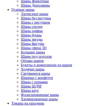
Шары Животные
Шары Динозавры
Гелевые шары
Латексные шары
Шары без рисунка
Шары с рисунком
Шары сердце
Шары цифры
Шары буквы
Шары звезды
Шары фигуры
Шары сфера 3D
Большие шары
Шары под потолок
Облако шаров
Букеты и композиции из шаров
Ходячие шары
Светящиеся шары
Шарики с конфетти
Шары с перьями
Шары ШДМ
Шары круг
Фольгированные шары
Хромированные шары
Товары на праздник