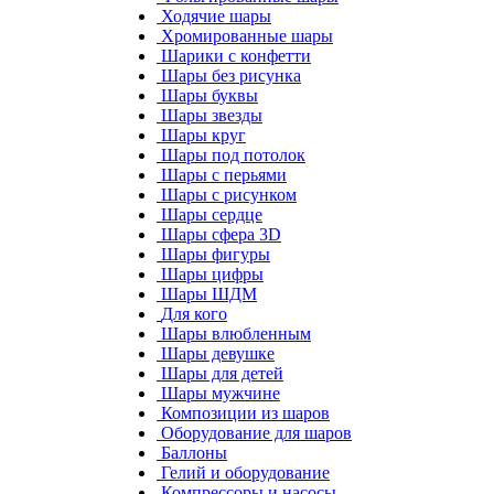
Ходячие шары
Хромированные шары
Шарики с конфетти
Шары без рисунка
Шары буквы
Шары звезды
Шары круг
Шары под потолок
Шары с перьями
Шары с рисунком
Шары сердце
Шары сфера 3D
Шары фигуры
Шары цифры
Шары ШДМ
Для кого
Шары влюбленным
Шары девушке
Шары для детей
Шары мужчине
Композиции из шаров
Оборудование для шаров
Баллоны
Гелий и оборудование
Компрессоры и насосы