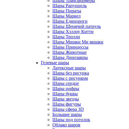
Шары Трансформеры
Шары Рапунцель
Шары Пираты
Шары Марвел
Шары Единороги
Шары Щенячий патруль
Шары Хэллоу Китти
Шары Тролли
Шары Мишки Ми мишки
Шары Принцессы
Шары Животные
Шары Динозавры
Гелевые шары
Латексные шары
Шары без рисунка
Шары с рисунком
Шары сердце
Шары цифры
Шары буквы
Шары звезды
Шары фигуры
Шары сфера 3D
Большие шары
Шары под потолок
Облако шаров