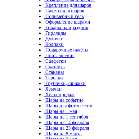
Крепление для шаров
Пакеты для шаров
Полимерный гель
Оформление шарами
Товары на праздник
Гирлянды
Дудочки
Колпаки
Подарочные пакеты
Приглашения
Салфетки
Скатерть
Стаканы
Тарелки
Трубочки, шпажки
Язычки
Хиты продаж
Шары на событие
Шары для фотосессии
Шары на 1 мая
Шары на 1 сентября
Шары на 14 февраля
Шары на 23 февраля
Шары на 8 марта