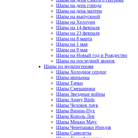
Шары на день города
Шары на день матери
Шары на выпускной
Шары на Хеллуин
Шары на 14 февраля
Шары на 23 февраля
Шары на 8 марта
Шары на 1 мая
Шары на 9 мая
Шары на Новый год и Рождество
Шары на последний звонок
Шары по мультигероям
Шары Холодное сердце
Шары миньоны
Шары Тачки
Шары Смешарики
Шары Звездные войны
Шары Angry Birds
Шары Человек паук
Шары Винни-Пух
Шары Король Лев
Шары Микки Маус
Шары Черепашки Ниндзя
Шары Самолеты