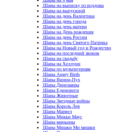
Шары на 9 мая
Шары на выписку из роддома
Шары на выпускной
Шары на день Валентина
Шары на день города
Шары на день матери
Шары на День рождения
Шары на день России
Шары на день Святого Патрика
Шары на Новый год и Рождество
Шары на последний звонок
Шары на свадьбу
Шары на Хеллуин
Шары по мультигероям
Шары Angry Birds
Шары Винни-Пух
Шары Динозавры
Шары Единороги
Шары Животные
Шары Звездные войны
Шары Король Лев
Шары Марвел
Шары Микки Маус
Шары миньоны
Шары Мишки Ми мишки