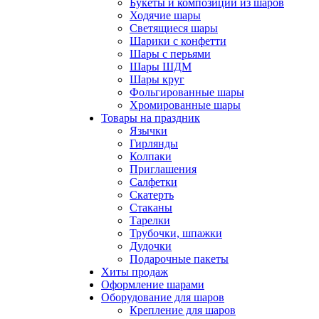
Букеты и композиции из шаров
Ходячие шары
Светящиеся шары
Шарики с конфетти
Шары с перьями
Шары ШДМ
Шары круг
Фольгированные шары
Хромированные шары
Товары на праздник
Язычки
Гирлянды
Колпаки
Приглашения
Салфетки
Скатерть
Стаканы
Тарелки
Трубочки, шпажки
Дудочки
Подарочные пакеты
Хиты продаж
Оформление шарами
Оборудование для шаров
Крепление для шаров