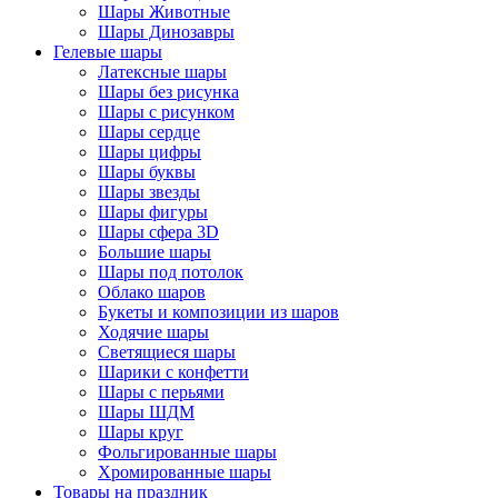
Шары Животные
Шары Динозавры
Гелевые шары
Латексные шары
Шары без рисунка
Шары с рисунком
Шары сердце
Шары цифры
Шары буквы
Шары звезды
Шары фигуры
Шары сфера 3D
Большие шары
Шары под потолок
Облако шаров
Букеты и композиции из шаров
Ходячие шары
Светящиеся шары
Шарики с конфетти
Шары с перьями
Шары ШДМ
Шары круг
Фольгированные шары
Хромированные шары
Товары на праздник