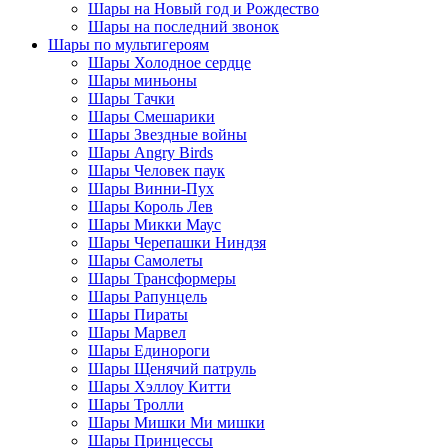
Шары на Новый год и Рождество
Шары на последний звонок
Шары по мультигероям
Шары Холодное сердце
Шары миньоны
Шары Тачки
Шары Смешарики
Шары Звездные войны
Шары Angry Birds
Шары Человек паук
Шары Винни-Пух
Шары Король Лев
Шары Микки Маус
Шары Черепашки Ниндзя
Шары Самолеты
Шары Трансформеры
Шары Рапунцель
Шары Пираты
Шары Марвел
Шары Единороги
Шары Щенячий патруль
Шары Хэллоу Китти
Шары Тролли
Шары Мишки Ми мишки
Шары Принцессы