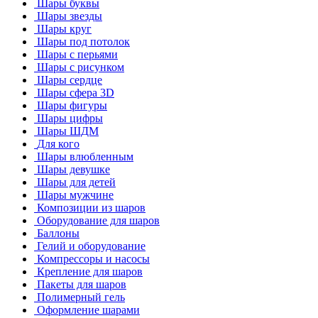
Шары буквы
Шары звезды
Шары круг
Шары под потолок
Шары с перьями
Шары с рисунком
Шары сердце
Шары сфера 3D
Шары фигуры
Шары цифры
Шары ШДМ
Для кого
Шары влюбленным
Шары девушке
Шары для детей
Шары мужчине
Композиции из шаров
Оборудование для шаров
Баллоны
Гелий и оборудование
Компрессоры и насосы
Крепление для шаров
Пакеты для шаров
Полимерный гель
Оформление шарами