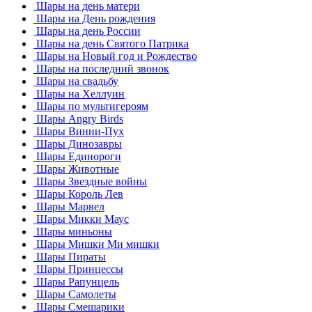
Шары на день матери
Шары на День рождения
Шары на день России
Шары на день Святого Патрика
Шары на Новый год и Рождество
Шары на последний звонок
Шары на свадьбу
Шары на Хеллуин
Шары по мультигероям
Шары Angry Birds
Шары Винни-Пух
Шары Динозавры
Шары Единороги
Шары Животные
Шары Звездные войны
Шары Король Лев
Шары Марвел
Шары Микки Маус
Шары миньоны
Шары Мишки Ми мишки
Шары Пираты
Шары Принцессы
Шары Рапунцель
Шары Самолеты
Шары Смешарики