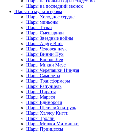
Шары на Новый год и Рождество
Шары на последний звонок
Шары по мультигероям
Шары Холодное сердце
Шары миньоны
Шары Тачки
Шары Смешарики
Шары Звездные войны
Шары Angry Birds
Шары Человек паук
Шары Винни-Пух
Шары Король Лев
Шары Микки Маус
Шары Черепашки Ниндзя
Шары Самолеты
Шары Трансформеры
Шары Рапунцель
Шары Пираты
Шары Марвел
Шары Единороги
Шары Щенячий патруль
Шары Хэллоу Китти
Шары Тролли
Шары Мишки Ми мишки
Шары Принцессы