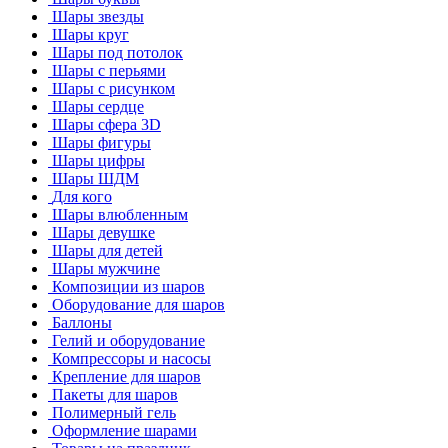
Шары звезды
Шары круг
Шары под потолок
Шары с перьями
Шары с рисунком
Шары сердце
Шары сфера 3D
Шары фигуры
Шары цифры
Шары ШДМ
Для кого
Шары влюбленным
Шары девушке
Шары для детей
Шары мужчине
Композиции из шаров
Оборудование для шаров
Баллоны
Гелий и оборудование
Компрессоры и насосы
Крепление для шаров
Пакеты для шаров
Полимерный гель
Оформление шарами