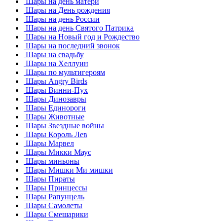
Шары на день матери
Шары на День рождения
Шары на день России
Шары на день Святого Патрика
Шары на Новый год и Рождество
Шары на последний звонок
Шары на свадьбу
Шары на Хеллуин
Шары по мультигероям
Шары Angry Birds
Шары Винни-Пух
Шары Динозавры
Шары Единороги
Шары Животные
Шары Звездные войны
Шары Король Лев
Шары Марвел
Шары Микки Маус
Шары миньоны
Шары Мишки Ми мишки
Шары Пираты
Шары Принцессы
Шары Рапунцель
Шары Самолеты
Шары Смешарики