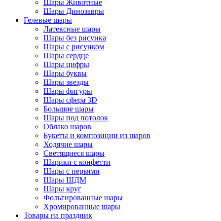
Шары Животные
Шары Динозавры
Гелевые шары
Латексные шары
Шары без рисунка
Шары с рисунком
Шары сердце
Шары цифры
Шары буквы
Шары звезды
Шары фигуры
Шары сфера 3D
Большие шары
Шары под потолок
Облако шаров
Букеты и композиции из шаров
Ходячие шары
Светящиеся шары
Шарики с конфетти
Шары с перьями
Шары ШДМ
Шары круг
Фольгированные шары
Хромированные шары
Товары на праздник